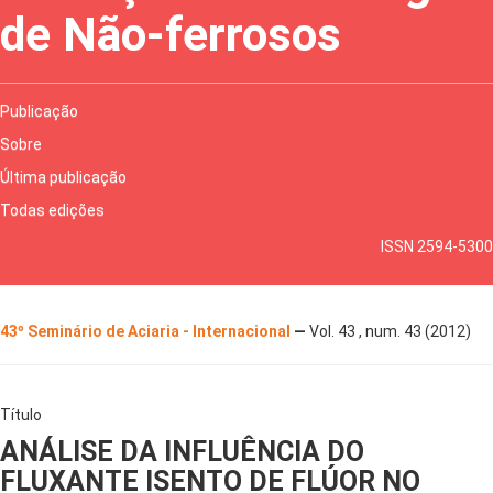
de Não-ferrosos
Publicação
Sobre
Última publicação
Todas edições
ISSN 2594-5300
43º Seminário de Aciaria - Internacional
—
Vol. 43 , num. 43 (2012)
Título
ANÁLISE DA INFLUÊNCIA DO
FLUXANTE ISENTO DE FLÚOR NO