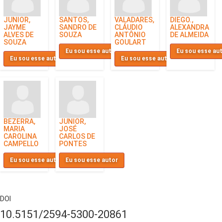
JUNIOR,
SANTOS,
VALADARES,
DIEGO.,
JAYME
SANDRO DE
CLÁUDIO
ALEXANDRA
ALVES DE
SOUZA
ANTÔNIO
DE ALMEIDA
SOUZA
GOULART
Eu sou esse autor
Eu sou esse au
Eu sou esse autor
Eu sou esse autor
BEZERRA,
JUNIOR,
MARIA
JOSÉ
CAROLINA
CARLOS DE
CAMPELLO
PONTES
Eu sou esse autor
Eu sou esse autor
DOI
10.5151/2594-5300-20861