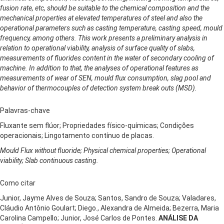
fusion rate, etc, should be suitable to the chemical composition and the
mechanical properties at elevated temperatures of steel and also the
operational parameters such as casting temperature, casting speed, mould
frequency, among others. This work presents a preliminary analysis in
relation to operational viability, analysis of surface quality of slabs,
measurements of fluorides content in the water of secondary cooling of
machine. In addition to that, the analyses of operational features as
measurements of wear of SEN, mould flux consumption, slag pool and
behavior of thermocouples of detection system break outs (MSD).
Palavras-chave
Fluxante sem flúor; Propriedades físico-químicas; Condições
operacionais; Lingotamento contínuo de placas.
Mould Flux without fluoride; Physical chemical properties; Operational
viability; Slab continuous casting.
Como citar
Junior, Jayme Alves de Souza; Santos, Sandro de Souza; Valadares,
Cláudio Antônio Goulart; Diego., Alexandra de Almeida; Bezerra, Maria
Carolina Campello; Junior, José Carlos de Pontes.
ANÁLISE DA