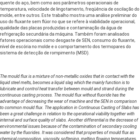
quente do aço, bem como aos parâmetros operacionais de
temperatura, velocidade de lingotamento, freqüência de oscilação do
molde, entre outros. Este trabalho mostra uma análise preliminar do
uso do fluxante sem flúor no que se refere à viabilidade operacional,
qualidade das placas produzidas e contaminação da água de
refrigeração secundária da máquina. Também foram analisados
fatores operacionais como desgaste de SEN, consumo do fluxante,
nível de escória no molde e o comportamento dos termopares do
sistema de detecção de rompimento (MSD).
The mould flux is a mixture of non-metallic oxides that in contact with the
liquid steel melts, becomes a liquid slag which the mainly function is to
lubricate and control heat transfer between mould and strand during the
continuous casting process. The mould flux without fluoride has the
advantage of decreasing the wear of machine and the SEN in comparison
to common mould flux. The application in Continuous Casting of Slabs has
been a great challenge in relation to the operational viability together with
internal and surface quality of slabs. Another differential is the decrease of
environmental issues because of the contamination of secondary cooling
water by the fluorides. It was considered that properties of mould flux as
chemical composition, viscosity, softening, melting flowing temperatures,