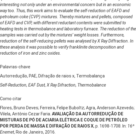
interesting not only under an environmental concern but in an economic
way too. Thus, this work aims to evaluate the self-reduction of EAFD and
petroleum coke (CVP) mixtures. Thereby mixtures and pellets, composed
of EAFD and CVP, with different reductant contents were submitted to
heating tests in thermobalance and laboratory furnace. The reduction of the
samples was carried out by the mixtures’ weight losses. Furthermore,
reduction of the self-reducing pellets was analysed by X Ray Diffraction. In
these analysis it was possible to verify franklinite decomposition and
reduction of iron and zinc oxides.
Palavras-chave
Autorredução, PAE, Difração de raios x, Termobalança
Self-Reduction, EAF Dust, X Ray Difraction, Thermobalance
Como citar
Flores, Bruno Deves; Ferreira, Felipe Buboltz; Agra, Anderson Azevedo;
Vilela, Antônio Cezar Faria.
AVALIAÇÃO DA AUTORREDUÇÃO DE
MISTURAS DE PÓ DE ACIARIA ELÉTRICA E COQUE DE PETRÓLEO
POR PERDA DE MASSA E DIFRAÇÃO DE RAIOS X
, p. 1698-1708. In:
16º
Enemet
, Rio de Janeiro, 2016.