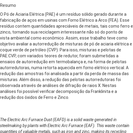
Resumo
O Pó de Aciaria Elétrica (PAE) é um resíduo sólido gerado durante a
fabricação de aços em usinas com Forno Elétrico a Arco (FEA). Esse
resíduo contem quantidades apreciáveis de metais, tais como ferro e
zinco, tornando sua reciclagem interessante não só do ponto de
vista ambiental como econômico. Assim, esse trabalho teve como
objetivo avaliar a autorredução de misturas de pó de aciaria elétrica e
coque verde de petróleo (CVP). Para isso, misturas e pelotas de
PAE:CVP, com variados teores de redutor, foram submetidas a
ensaios de autorredução em termobalança e, na forma de pelotas
autorredutoras, numa retorta aquecida em forno elétrico vertical. A
redução das amostras foi analisada a partir da perda de massa das
misturas. Além disso, a redução das pelotas autorredutoras foi
observada através de análises de difração de raios X. Nestas
análises foi possível verificar decomposição da Franklinita e a
redução dos óxidos de Ferro e Zinco.
The Electric Arc Furnace Dust (EAFD) is a solid waste generated in
steelmaking by plants with Electric Arc Furnace (EAF). This waste contain
quantities of valuable metals, such as iron and zinc, making its recycling