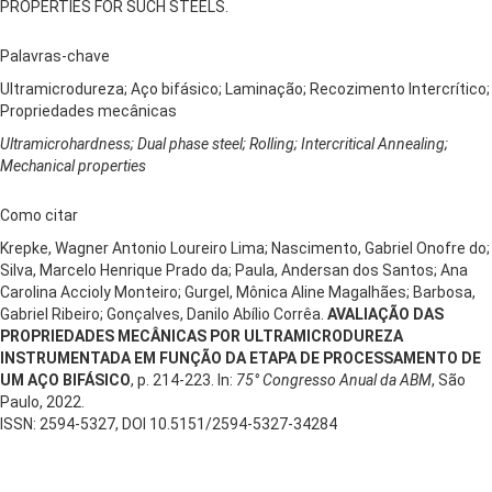
PROPERTIES FOR SUCH STEELS.
Palavras-chave
Ultramicrodureza; Aço bifásico; Laminação; Recozimento Intercrítico;
Propriedades mecânicas
Ultramicrohardness; Dual phase steel; Rolling; Intercritical Annealing;
Mechanical properties
Como citar
Krepke, Wagner Antonio Loureiro Lima; Nascimento, Gabriel Onofre do;
Silva, Marcelo Henrique Prado da; Paula, Andersan dos Santos; Ana
Carolina Accioly Monteiro; Gurgel, Mônica Aline Magalhães; Barbosa,
Gabriel Ribeiro; Gonçalves, Danilo Abílio Corrêa.
AVALIAÇÃO DAS
PROPRIEDADES MECÂNICAS POR ULTRAMICRODUREZA
INSTRUMENTADA EM FUNÇÃO DA ETAPA DE PROCESSAMENTO DE
UM AÇO BIFÁSICO
, p. 214-223. In:
75° Congresso Anual da ABM
, São
Paulo, 2022.
ISSN: 2594-5327, DOI 10.5151/2594-5327-34284