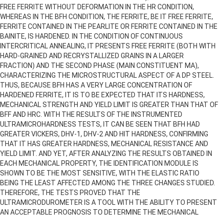
FREE FERRITE WITHOUT DEFORMATION IN THE HR CONDITION,
WHEREAS IN THE BFH CONDITION, THE FERRITE, BE IT FREE FERRITE,
FERRITE CONTAINED IN THE PEARLITE OR FERRITE CONTAINED IN THE
BAINITE, IS HARDENED. IN THE CONDITION OF CONTINUOUS
INTERCRITICAL ANNEALING, IT PRESENTS FREE FERRITE (BOTH WITH
HARD-GRAINED AND RECRYSTALLIZED GRAINS IN A LARGER
FRACTION) AND THE SECOND PHASE (MAIN CONSTITUENT MA),
CHARACTERIZING THE MICROSTRUCTURAL ASPECT OF A DP STEEL.
THUS, BECAUSE BFH HAS A VERY LARGE CONCENTRATION OF
HARDENED FERRITE, IT IS TO BE EXPECTED THAT ITS HARDNESS,
MECHANICAL STRENGTH AND YIELD LIMIT IS GREATER THAN THAT OF
BFF AND HRC. WITH THE RESULTS OF THE INSTRUMENTED
ULTRAMICROHARDNESS TESTS, IT CAN BE SEEN THAT BFH HAD
GREATER VICKERS, DHV-1, DHV-2 AND HIT HARDNESS, CONFIRMING
THAT IT HAS GREATER HARDNESS, MECHANICAL RESISTANCE AND
YIELD LIMIT. AND YET, AFTER ANALYZING THE RESULTS OBTAINED IN
EACH MECHANICAL PROPERTY, THE IDENTIFICATION MODULE IS
SHOWN TO BE THE MOST SENSITIVE, WITH THE ELASTIC RATIO
BEING THE LEAST AFFECTED AMONG THE THREE CHANGES STUDIED.
THEREFORE, THE TESTS PROVED THAT THE
ULTRAMICRODUROMETER IS A TOOL WITH THE ABILITY TO PRESENT
AN ACCEPTABLE PROGNOSIS TO DETERMINE THE MECHANICAL