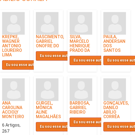
KREPKE,
NASCIMENTO,
SILVA,
PAULA,
WAGNER
GABRIEL
MARCELO
ANDERSAN
ANTONIO
ONOFRE DO
HENRIQUE
DOS
LOUREIRO
PRADO DA
SANTOS
LIMA
Eu sou esse autor
Eu sou esse autor
Eu sou esse au
Eu sou esse autor
ANA
GURGEL,
BARBOSA,
GONÇALVES,
CAROLINA
MÔNICA
GABRIEL
DANILO
ACCIOLY
ALINE
RIBEIRO
ABÍLIO
MONTEIRO
MAGALHÃES
CORRÊA
Eu sou esse autor
6 Artigos,
Eu sou esse autor
Eu sou esse au
267