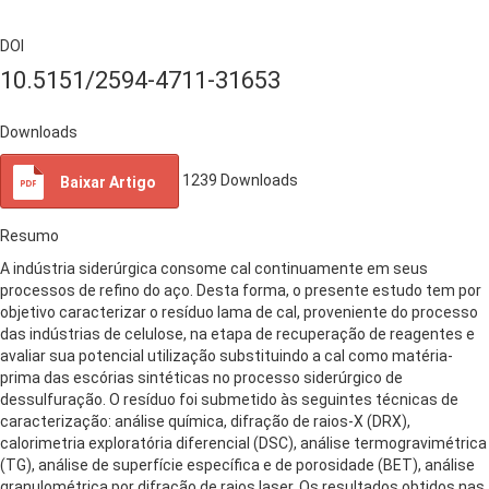
DOI
10.5151/2594-4711-31653
Downloads
1239
Downloads
Baixar Artigo
Resumo
A indústria siderúrgica consome cal continuamente em seus
processos de refino do aço. Desta forma, o presente estudo tem por
objetivo caracterizar o resíduo lama de cal, proveniente do processo
das indústrias de celulose, na etapa de recuperação de reagentes e
avaliar sua potencial utilização substituindo a cal como matéria-
prima das escórias sintéticas no processo siderúrgico de
dessulfuração. O resíduo foi submetido às seguintes técnicas de
caracterização: análise química, difração de raios-X (DRX),
calorimetria exploratória diferencial (DSC), análise termogravimétrica
(TG), análise de superfície específica e de porosidade (BET), análise
granulométrica por difração de raios laser. Os resultados obtidos nas