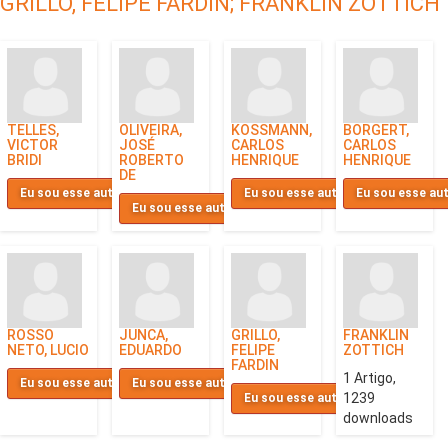
GRILLO, FELIPE FARDIN;
FRANKLIN ZOTTICH
TELLES,
OLIVEIRA,
KOSSMANN,
BORGERT,
VICTOR
JOSÉ
CARLOS
CARLOS
BRIDI
ROBERTO
HENRIQUE
HENRIQUE
DE
Eu sou esse autor
Eu sou esse autor
Eu sou esse au
Eu sou esse autor
ROSSO
JUNCA,
GRILLO,
FRANKLIN
NETO, LUCIO
EDUARDO
FELIPE
ZOTTICH
FARDIN
1 Artigo,
Eu sou esse autor
Eu sou esse autor
1239
Eu sou esse autor
downloads