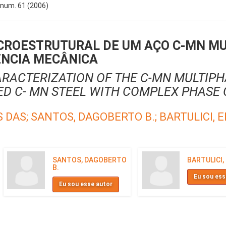
, num. 61 (2006)
CROESTRUTURAL DE UM AÇO C-MN MU
TÊNCIA MECÂNICA
ACTERIZATION OF THE C-MN MULTIPHA
D C- MN STEEL WITH COMPLEX PHASE
S DAS;
SANTOS, DAGOBERTO B.;
BARTULICI, E
SANTOS, DAGOBERTO
BARTULICI,
B.
Eu sou ess
Eu sou esse autor