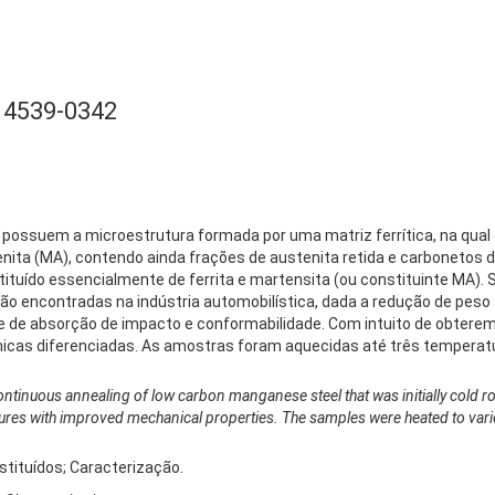
14539-0342
possuem a microestrutura formada por uma matriz ferrítica, na qual 
enita (MA), contendo ainda frações de austenita retida e carbonetos
stituído essencialmente de ferrita e martensita (ou constituinte MA).
s são encontradas na indústria automobilística, dada a redução de pes
 de absorção de impacto e conformabilidade. Com intuito de obtere
icas diferenciadas. As amostras foram aquecidas até três temperatur
ntinuous annealing of low carbon manganese steel that was initially cold rol
uctures with improved mechanical properties. The samples were heated to va
stituídos; Caracterização.