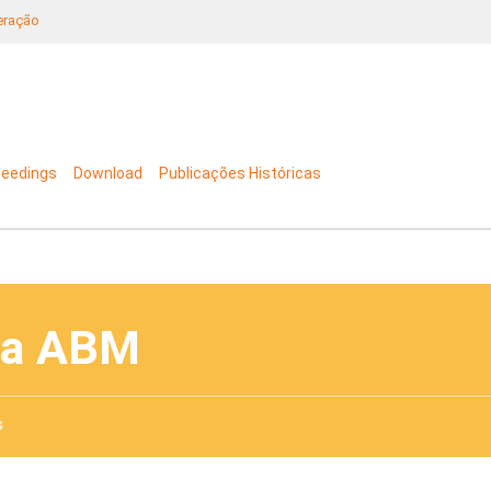
neração
ceedings
Download
Publicações Históricas
da ABM
s