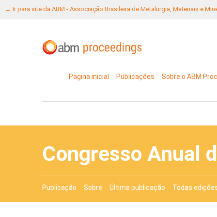
← Ir para site da ABM - Associação Brasileira de Metalurgia, Materiais e Mi
Pagina inicial
Publicações
Sobre o ABM Pro
Congresso Anual 
Publicação
Sobre
Última publicação
Todas ediçõe