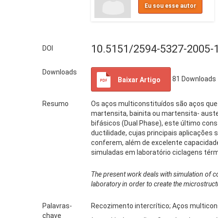
Eu sou esse autor
10.5151/2594-5327-2005-
DOI
Downloads
81
Downloads
Baixar Artigo
Resumo
Os aços multiconstituídos são aços que 
martensita, bainita ou martensita- aust
bifásicos (Dual Phase), este último con
ductilidade, cujas principais aplicaçõe
conferem, além de excelente capacidade
simuladas em laboratório ciclagens térm
The present work deals with simulation of co
laboratory in order to create the microstr
Palavras-
Recozimento intercrítico; Aços multicon
chave