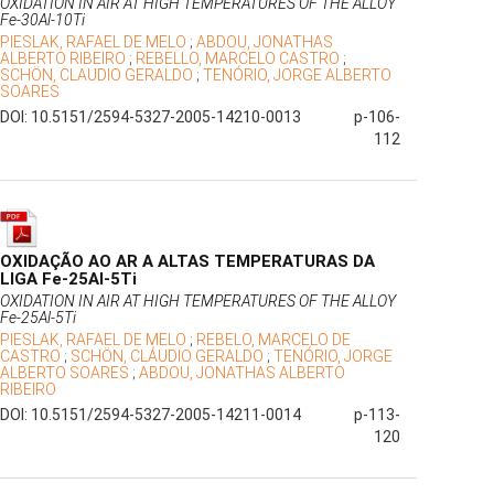
OXIDATION IN AIR AT HIGH TEMPERATURES OF THE ALLOY
Fe-30Al-10Ti
PIESLAK, RAFAEL DE MELO
;
ABDOU, JONATHAS
ALBERTO RIBEIRO
;
REBELLO, MARCELO CASTRO
;
SCHÖN, CLAUDIO GERALDO
;
TENÓRIO, JORGE ALBERTO
SOARES
DOI: 10.5151/2594-5327-2005-14210-0013
p-106-
112
OXIDAÇÃO AO AR A ALTAS TEMPERATURAS DA
LIGA Fe-25Al-5Ti
OXIDATION IN AIR AT HIGH TEMPERATURES OF THE ALLOY
Fe-25Al-5Ti
PIESLAK, RAFAEL DE MELO
;
REBELO, MARCELO DE
CASTRO
;
SCHÖN, CLÁUDIO GERALDO
;
TENÓRIO, JORGE
ALBERTO SOARES
;
ABDOU, JONATHAS ALBERTO
RIBEIRO
DOI: 10.5151/2594-5327-2005-14211-0014
p-113-
120