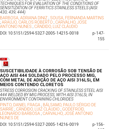
TECHNIQUES FOR EVALUATION OF THE CONDITIONS OF
SENSITIZATION OF FERRITICS STAINLESS STEELS (AISI:
430; 439; 444)
BARBOSA, ADRIANA DINIZ
;
SOUSA, FERNANDA MARTINS
;
ARAÚJO, CARLOS ROBERTO
;
CARVALHO, JOSE
ANTONIO NUNES
;
CÂNDIDO, LUIZ CLÁUDIO
DOI: 10.5151/2594-5327-2005-14215-0018
p-147-
155
SUSCETIBILIDADE À CORROSÃO SOB TENSÃO DE
AÇO AISI 444 SOLDADO PELO PROCESSO MIG,
COM METAL DE ADIÇÃO DE AÇO AISI 316LSi, EM
MEIOS CONTENDO CLORETOS
STRESS CORROSION CRACKING OF STAINLESS STEEL AISI
444 WELDED BY MIG PROCESS, WITH AISI 316LSi, IN
ENVIRONMENT CONTAINING CHLORIDES
PINTO, DANIEL FRAGA
;
BÁLSAMO, PAULO SÉRGIO DE
SAIRRE
;
CÂNDIDO, LUIZ CLÁUDIO
;
GODEFROID,
LEONARDO BARBOSA
;
CARVALHO, JOSÉ ANTONIO
NUNES DE
DOI: 10.5151/2594-5327-2005-14216-0019
p-156-