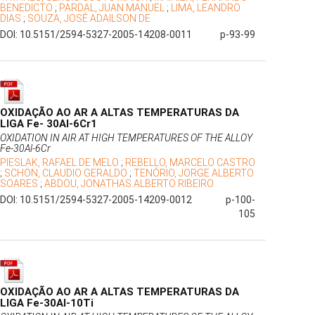
BENEDICTO
;
PARDAL, JUAN MANUEL
;
LIMA, LEANDRO
DIAS
;
SOUZA, JOSÉ ADAILSON DE
DOI: 10.5151/2594-5327-2005-14208-0011
p-93-99
OXIDAÇÃO AO AR A ALTAS TEMPERATURAS DA
LIGA Fe- 30Al-6Cr1
OXIDATION IN AIR AT HIGH TEMPERATURES OF THE ALLOY
Fe-30Al-6Cr
PIESLAK, RAFAEL DE MELO
;
REBELLO, MARCELO CASTRO
;
SCHÖN, CLAUDIO GERALDO
;
TENÓRIO, JORGE ALBERTO
SOARES
;
ABDOU, JONATHAS ALBERTO RIBEIRO
DOI: 10.5151/2594-5327-2005-14209-0012
p-100-
105
OXIDAÇÃO AO AR A ALTAS TEMPERATURAS DA
LIGA Fe-30Al-10Ti