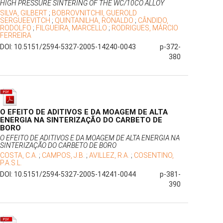
HIGH PRESSURE SINTERING OF THE WC/10CO ALLOY
SILVA, GILBERT
;
BOBROVNITCHII, GUEROLD
SERGUEEVITCH
;
QUINTANILHA, RONALDO
;
CÂNDIDO,
RODOLFO
;
FILGUEIRA, MARCELLO
;
RODRIGUES, MÁRCIO
FERREIRA
DOI: 10.5151/2594-5327-2005-14240-0043
p-372-
380
O EFEITO DE ADITIVOS E DA MOAGEM DE ALTA
ENERGIA NA SINTERIZAÇÃO DO CARBETO DE
BORO
O EFEITO DE ADITIVOS E DA MOAGEM DE ALTA ENERGIA NA
SINTERIZAÇÃO DO CARBETO DE BORO
COSTA, C.A.
;
CAMPOS, J.B.
;
AVILLEZ, R.A.
;
COSENTINO,
P.A.S.L.
DOI: 10.5151/2594-5327-2005-14241-0044
p-381-
390