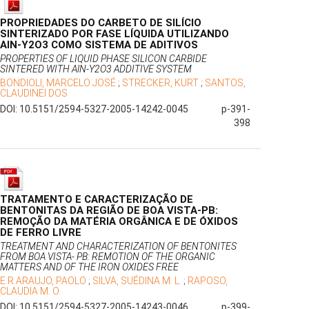
PROPRIEDADES DO CARBETO DE SILÍCIO
SINTERIZADO POR FASE LÍQUIDA UTILIZANDO
AlN-Y2O3 COMO SISTEMA DE ADITIVOS
PROPERTIES OF LIQUID PHASE SILICON CARBIDE
SINTERED WITH AlN-Y2O3 ADDITIVE SYSTEM
BONDIOLI, MARCELO JOSÉ
;
STRECKER, KURT
;
SANTOS,
CLAUDINEI DOS
DOI: 10.5151/2594-5327-2005-14242-0045
p-391-
398
TRATAMENTO E CARACTERIZAÇÃO DE
BENTONITAS DA REGIÃO DE BOA VISTA-PB:
REMOÇÃO DA MATÉRIA ORGÂNICA E DE ÓXIDOS
DE FERRO LIVRE
TREATMENT AND CHARACTERIZATION OF BENTONITES
FROM BOA VISTA- PB: REMOTION OF THE ORGANIC
MATTERS AND OF THE IRON OXIDES FREE
E.R.ARAUJO, PAOLO
;
SILVA, SUÉDINA M. L.
;
RAPOSO,
CLAUDIA M. O.
DOI: 10.5151/2594-5327-2005-14243-0046
p-399-