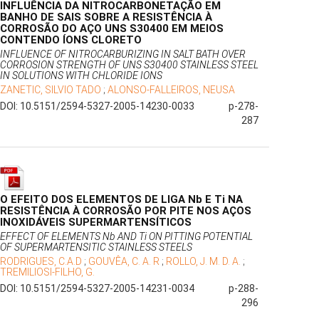
INFLUÊNCIA DA NITROCARBONETAÇÃO EM
BANHO DE SAIS SOBRE A RESISTÊNCIA À
CORROSÃO DO AÇO UNS S30400 EM MEIOS
CONTENDO ÍONS CLORETO
INFLUENCE OF NITROCARBURIZING IN SALT BATH OVER
CORROSION STRENGTH OF UNS S30400 STAINLESS STEEL
IN SOLUTIONS WITH CHLORIDE IONS
ZANETIC, SILVIO TADO
;
ALONSO-FALLEIROS, NEUSA
DOI: 10.5151/2594-5327-2005-14230-0033
p-278-
287
O EFEITO DOS ELEMENTOS DE LIGA Nb E Ti NA
RESISTÊNCIA À CORROSÃO POR PITE NOS AÇOS
INOXIDÁVEIS SUPERMARTENSÍTICOS
EFFECT OF ELEMENTS Nb AND Ti ON PITTING POTENTIAL
OF SUPERMARTENSITIC STAINLESS STEELS
RODRIGUES, C.A.D
;
GOUVÊA, C. A. R
;
ROLLO, J. M. D. A.
;
TREMILIOSI-FILHO, G.
DOI: 10.5151/2594-5327-2005-14231-0034
p-288-
296