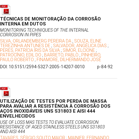
TÉCNICAS DE MONITORAÇÃO DA CORROSÃO
INTERNA EM DUTOS
MONITORING TECHNIQUES OF THE INTERNAL
CORROSION IN PIPES
SILVA, ORLANDEMBERG PEREIRA DA
;
SOUZA, ELINE
TEREZINHA ANTUNES DE
;
SALVADOR, ANGÉLICA DIAS
;
PERES, PATRÍCIA ÍRIS DA SILVA
;
SIMOR, ELCIONE
;
PATROCÍNIO, EDIL DO
;
BARRETO, PABLO
;
PINHEIRO,
PAULO ROBERTO
;
FINAMORE, DILHERMANDO JOSÉ
DOI: 10.5151/2594-5327-2005-14207-0010
p-84-92
UTILIZAÇÃO DE TESTES POR PERDA DE MASSA
PARA AVALIAR A RESISTÊNCIA À CORROSÃO DOS
AÇOS INOXIDÁVEIS UNS S31803 E AISI 444
ENVELHECIDOS
USE OF LOSS MAS TESTS TO EVALUATE CORROSION
RESISTANCE OF AGED STAINLESS STEELS UNS S31803
AND AISI 444
TAVARES, SÉRGIO SOUTO MAIOR
;
MAINIER, FERNANDO