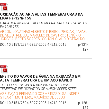
OXIDAÇÃO AO AR A ALTAS TEMPERATURAS DA
LIGA Fe-12Ni-15Si
OXIDATION IN AIR AT HIGH TEMPERATURES OF THE ALLOY
Fe-12Ni-15Si
ABDOU, JONATHAS ALBERTO RIBEIRO
;
PIESLAK, RAFAEL
DE MELO
;
REBELO, MARCELO DE CASTRO
;
TENÓRIO,
JORGE ALBERTO SOARES
;
SCHÖN, CLÁUDIO GERALDO
DOI: 10.5151/2594-5327-2005-14212-0015
p-121-
127
EFEITO DO VAPOR DE ÁGUA NA OXIDAÇÃO EM
ALTA TEMPERATURA DE UM AÇO RÁPIDO
THE EFFECT OF WATER VAPOUR ON THE HIGH-
TEMPERATURE OXIDATION OF A HIGH SPEED STEEL
ASSUNÇÃO, FERNANDO COSME RIZZO
;
SAUNDERS,
STUART
;
MONTEIRO, MAURÍCIO DE JESUS
DOI: 10.5151/2594-5327-2005-14213-0016
p-128-
137