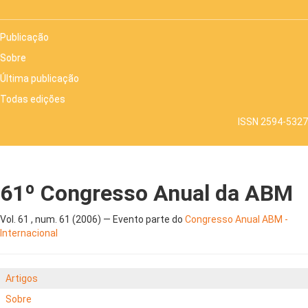
Publicação
Sobre
Última publicação
Todas edições
ISSN 2594-5327
61º Congresso Anual da ABM
Vol. 61 , num. 61 (2006) — Evento parte do
Congresso Anual ABM -
Internacional
Artigos
Sobre