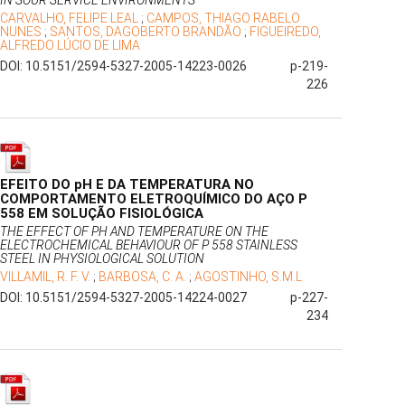
IN SOUR SERVICE ENVIRONMENTS
CARVALHO, FELIPE LEAL
;
CAMPOS, THIAGO RABELO
NUNES
;
SANTOS, DAGOBERTO BRANDÃO
;
FIGUEIREDO,
ALFREDO LÚCIO DE LIMA
DOI: 10.5151/2594-5327-2005-14223-0026
p-219-
226
EFEITO DO pH E DA TEMPERATURA NO
COMPORTAMENTO ELETROQUÍMICO DO AÇO P
558 EM SOLUÇÃO FISIOLÓGICA
THE EFFECT OF PH AND TEMPERATURE ON THE
ELECTROCHEMICAL BEHAVIOUR OF P 558 STAINLESS
STEEL IN PHYSIOLOGICAL SOLUTION
VILLAMIL, R. F. V.
;
BARBOSA, C. A.
;
AGOSTINHO, S.M.L
DOI: 10.5151/2594-5327-2005-14224-0027
p-227-
234