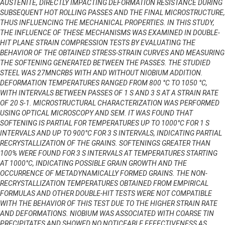
AUSTENITE, DIRECTLY IMPACTING DEFORMATION RESISTANCE DURING
SUBSEQUENT HOT ROLLING PASSES AND THE FINAL MICROSTRUCTURE,
THUS INFLUENCING THE MECHANICAL PROPERTIES. IN THIS STUDY,
THE INFLUENCE OF THESE MECHANISMS WAS EXAMINED IN DOUBLE-
HIT PLANE STRAIN COMPRESSION TESTS BY EVALUATING THE
BEHAVIOR OF THE OBTAINED STRESS-STRAIN CURVES AND MEASURING
THE SOFTENING GENERATED BETWEEN THE PASSES. THE STUDIED
STEEL WAS 27MNCRB5 WITH AND WITHOUT NIOBIUM ADDITION.
DEFORMATION TEMPERATURES RANGED FROM 800 °C TO 1050 °C,
WITH INTERVALS BETWEEN PASSES OF 1 S AND 3 S AT A STRAIN RATE
OF 20 S-1. MICROSTRUCTURAL CHARACTERIZATION WAS PERFORMED
USING OPTICAL MICROSCOPY AND SEM. IT WAS FOUND THAT
SOFTENING IS PARTIAL FOR TEMPERATURES UP TO 1000°C FOR 1 S
INTERVALS AND UP TO 900°C FOR 3 S INTERVALS, INDICATING PARTIAL
RECRYSTALLIZATION OF THE GRAINS. SOFTENINGS GREATER THAN
100% WERE FOUND FOR 3 S INTERVALS AT TEMPERATURES STARTING
AT 1000°C, INDICATING POSSIBLE GRAIN GROWTH AND THE
OCCURRENCE OF METADYNAMICALLY FORMED GRAINS. THE NON-
RECRYSTALLIZATION TEMPERATURES OBTAINED FROM EMPIRICAL
FORMULAS AND OTHER DOUBLE-HIT TESTS WERE NOT COMPATIBLE
WITH THE BEHAVIOR OF THIS TEST DUE TO THE HIGHER STRAIN RATE
AND DEFORMATIONS. NIOBIUM WAS ASSOCIATED WITH COARSE TIN
PRECIPITATES AND SHOWED NO NOTICEABLE EFFECTIVENESS AS