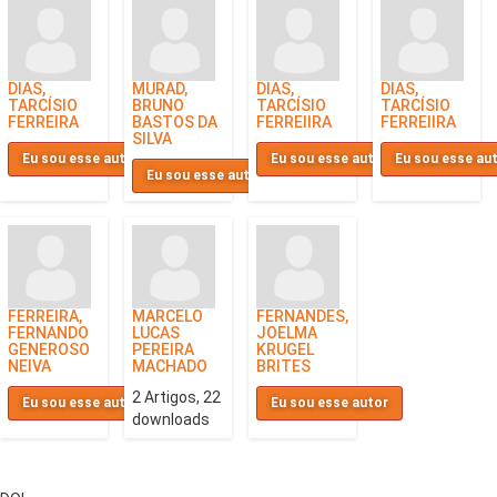
DIAS,
MURAD,
DIAS,
DIAS,
TARCÍSIO
BRUNO
TARCÍSIO
TARCÍSIO
FERREIRA
BASTOS DA
FERREIIRA
FERREIIRA
SILVA
Eu sou esse autor
Eu sou esse autor
Eu sou esse au
Eu sou esse autor
FERREIRA,
MARCELO
FERNANDES,
FERNANDO
LUCAS
JOELMA
GENEROSO
PEREIRA
KRUGEL
NEIVA
MACHADO
BRITES
2 Artigos, 22
Eu sou esse autor
Eu sou esse autor
downloads