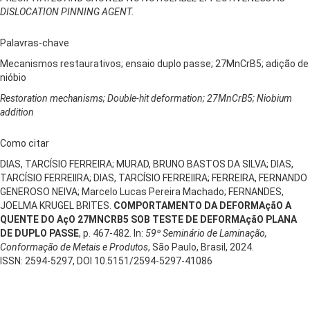
DISLOCATION PINNING AGENT.
Palavras-chave
Mecanismos restaurativos; ensaio duplo passe; 27MnCrB5; adição de
nióbio
Restoration mechanisms; Double-hit deformation; 27MnCrB5; Niobium
addition
Como citar
DIAS, TARCÍSIO FERREIRA; MURAD, BRUNO BASTOS DA SILVA; DIAS,
TARCÍSIO FERREIIRA; DIAS, TARCÍSIO FERREIIRA; FERREIRA, FERNANDO
GENEROSO NEIVA; Marcelo Lucas Pereira Machado; FERNANDES,
JOELMA KRUGEL BRITES.
COMPORTAMENTO DA DEFORMAçãO A
QUENTE DO AçO 27MNCRB5 SOB TESTE DE DEFORMAçãO PLANA
DE DUPLO PASSE
, p. 467-482. In:
59º Seminário de Laminação,
Conformação de Metais e Produtos
, São Paulo, Brasil, 2024.
ISSN: 2594-5297, DOI 10.5151/2594-5297-41086