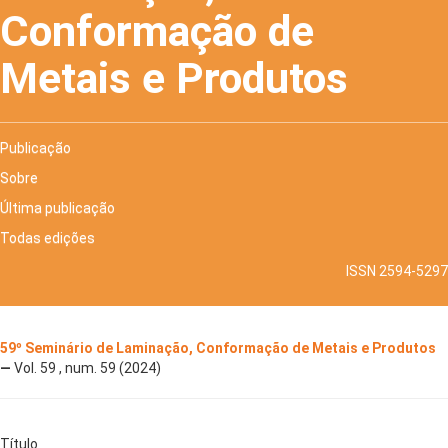
Conformação de
Metais e Produtos
Publicação
Sobre
Última publicação
Todas edições
ISSN 2594-5297
59º Seminário de Laminação, Conformação de Metais e Produtos
—
Vol. 59 , num. 59 (2024)
Título