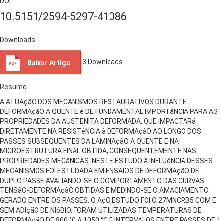
DOI
10.5151/2594-5297-41086
Downloads
3
Downloads
Baixar Artigo
Resumo
A ATUAçãO DOS MECANISMOS RESTAURATIVOS DURANTE
DEFORMAçãO A QUENTE é DE FUNDAMENTAL IMPORTâNCIA PARA AS
PROPRIEDADES DA AUSTENITA DEFORMADA, QUE IMPACTARá
DIRETAMENTE NA RESISTêNCIA à DEFORMAçãO AO LONGO DOS
PASSES SUBSEQUENTES DA LAMINAçãO A QUENTE E NA
MICROESTRUTURA FINAL OBTIDA, CONSEQUENTEMENTE NAS
PROPRIEDADES MECâNICAS. NESTE ESTUDO A INFLUêNCIA DESSES
MECANISMOS FOI ESTUDADA EM ENSAIOS DE DEFORMAçãO DE
DUPLO PASSE AVALIANDO-SE O COMPORTAMENTO DAS CURVAS
TENSãO-DEFORMAçãO OBTIDAS E MEDINDO-SE O AMACIAMENTO
GERADO ENTRE OS PASSES. O AçO ESTUDO FOI O 27MNCRB5 COM E
SEM ADIçãO DE NIóBIO. FORAM UTILIZADAS TEMPERATURAS DE
DEFORMAçãO DE 800 °C A 1050 °C E INTERVALOS ENTRE PASSES DE 1