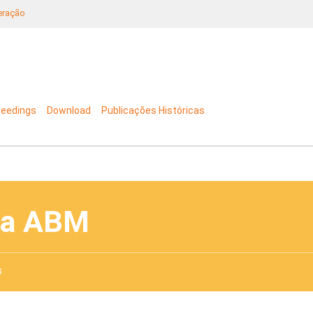
neração
ceedings
Download
Publicações Históricas
da ABM
s