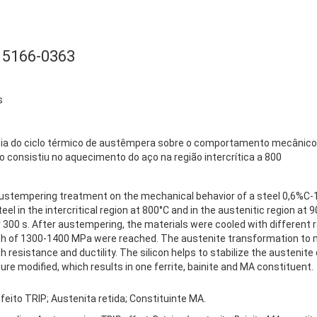
15166-0363
s
uência do ciclo térmico de austêmpera sobre o comportamento mecâni
o consistiu no aquecimento do aço na região intercrítica a 800
 austempering treatment on the mechanical behavior of a steel 0,6%C
el in the intercritical region at 800°C and in the austenitic region at 
300 s. After austempering, the materials were cooled with different r
th of 1300-1400 MPa were reached. The austenite transformation to m
gh resistance and ductility. The silicon helps to stabilize the austeni
e modified, which results in one ferrite, bainite and MA constituent.
eito TRIP; Austenita retida; Constituinte MA.