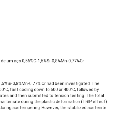
co de um aço 0,56%C-1,5%Si-0,8%Mn-0,77%Cr
-1,5%Si-0,8%Mn-0.77% Cr had been investigated. The
900°C, fast cooling down to 600 or 400°C, followed by
ates and then submitted to tension testing. The total
artensite during the plastic deformation (TRIP effect)
te during austempering. However, the stabilized austenite