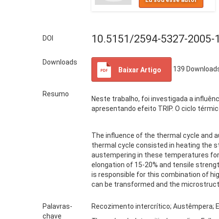
Eu sou esse autor
10.5151/2594-5327-2005-
DOI
Downloads
139
Download
Baixar Artigo
Resumo
Neste trabalho, foi investigada a infl
apresentando efeito TRIP. O ciclo térmic
The influence of the thermal cycle and
thermal cycle consisted in heating the ste
austempering in these temperatures for 
elongation of 15-20% and tensile streng
is responsible for this combination of hi
can be transformed and the microstructur
Palavras-
Recozimento intercrítico; Austêmpera; Ef
chave