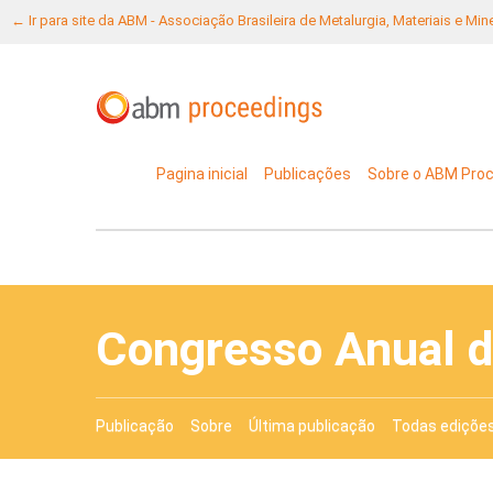
← Ir para site da ABM - Associação Brasileira de Metalurgia, Materiais e Mi
Pagina inicial
Publicações
Sobre o ABM Pro
Congresso Anual 
Publicação
Sobre
Última publicação
Todas ediçõe