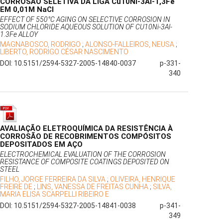
CORROSÃO SELETIVA DA LIGA Cu10Ni-3Al-1,3Fe
EM 0,01M NaCl
EFFECT OF 550°C AGING ON SELECTIVE CORROSION IN
SODIUM CHLORIDE AQUEOUS SOLUTION OF CU10Ni-3Al-
1.3Fe ALLOY
MAGNABOSCO, RODRIGO
;
ALONSO-FALLEIROS, NEUSA
;
LIBERTO, RODRIGO CÉSAR NASCIMENTO
DOI: 10.5151/2594-5327-2005-14840-0037
p-331-
340
AVALIAÇÃO ELETROQUÍMICA DA RESISTÊNCIA À
CORROSÃO DE RECOBRIMENTOS COMPÓSITOS
DEPOSITADOS EM AÇO
ELECTROCHEMICAL EVALUATION OF THE CORROSION
RESISTANCE OF COMPOSITE COATINGS DEPOSITED ON
STEEL
FILHO, JORGE FERREIRA DA SILVA
;
OLIVEIRA, HENRIQUE
FREIRE DE
;
LINS, VANESSA DE FREITAS CUNHA
;
SILVA,
MARIA ELISA SCARPELLI RIBEIRO E
DOI: 10.5151/2594-5327-2005-14841-0038
p-341-
349