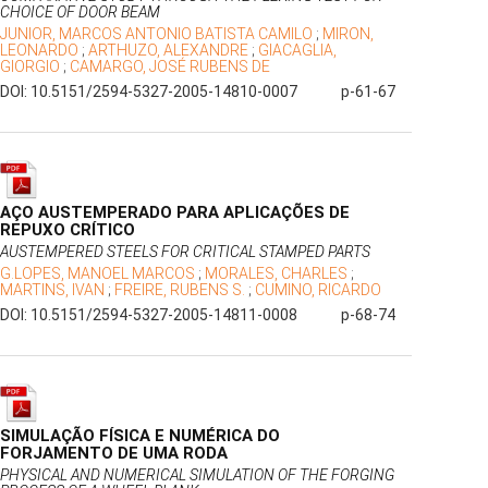
CHOICE OF DOOR BEAM
JUNIOR, MARCOS ANTONIO BATISTA CAMILO
;
MIRON,
LEONARDO
;
ARTHUZO, ALEXANDRE
;
GIACAGLIA,
GIORGIO
;
CAMARGO, JOSÉ RUBENS DE
DOI: 10.5151/2594-5327-2005-14810-0007
p-61-67
AÇO AUSTEMPERADO PARA APLICAÇÕES DE
REPUXO CRÍTICO
AUSTEMPERED STEELS FOR CRITICAL STAMPED PARTS
G.LOPES, MANOEL MARCOS
;
MORALES, CHARLES
;
MARTINS, IVAN
;
FREIRE, RUBENS S.
;
CUMINO, RICARDO
DOI: 10.5151/2594-5327-2005-14811-0008
p-68-74
SIMULAÇÃO FÍSICA E NUMÉRICA DO
FORJAMENTO DE UMA RODA
PHYSICAL AND NUMERICAL SIMULATION OF THE FORGING