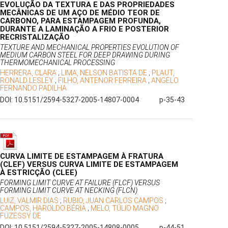
EVOLUÇÃO DA TEXTURA E DAS PROPRIEDADES
MECÂNICAS DE UM AÇO DE MÉDIO TEOR DE
CARBONO, PARA ESTAMPAGEM PROFUNDA,
DURANTE A LAMINAÇÃO A FRIO E POSTERIOR
RECRISTALIZAÇÃO
TEXTURE AND MECHANICAL PROPERTIES EVOLUTION OF
MEDIUM CARBON STEEL FOR DEEP DRAWING DURING
THERMOMECHANICAL PROCESSING
HERRERA, CLARA
;
LIMA, NELSON BATISTA DE
;
PLAUT,
RONALD LESLEY
;
FILHO, ANTENOR FERREIRA
;
ANGELO
FERNANDO PADILHA
DOI: 10.5151/2594-5327-2005-14807-0004
p-35-43
CURVA LIMITE DE ESTAMPAGEM À FRATURA
(CLEF) VERSUS CURVA LIMITE DE ESTAMPAGEM
À ESTRICÇÃO (CLEE)
FORMING LIMIT CURVE AT FAILURE (FLCF) VERSUS
FORMING LIMIT CURVE AT NECKING (FLCN)
LUIZ, VALMIR DIAS
;
RUBIO, JUAN CARLOS CAMPOS
;
CAMPOS, HAROLDO BÉRIA
;
MELO, TÚLIO MAGNO
FÜZESSY DE
DOI: 10.5151/2594-5327-2005-14808-0005
p-44-51