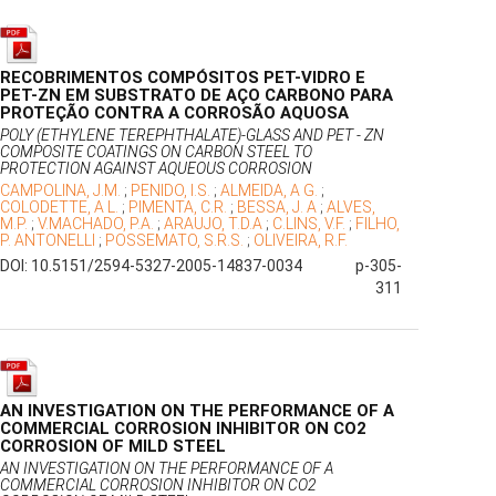
RECOBRIMENTOS COMPÓSITOS PET-VIDRO E
PET-ZN EM SUBSTRATO DE AÇO CARBONO PARA
PROTEÇÃO CONTRA A CORROSÃO AQUOSA
POLY (ETHYLENE TEREPHTHALATE)-GLASS AND PET - ZN
COMPOSITE COATINGS ON CARBON STEEL TO
PROTECTION AGAINST AQUEOUS CORROSION
CAMPOLINA, J.M.
;
PENIDO, I.S.
;
ALMEIDA, A G.
;
COLODETTE, A L.
;
PIMENTA, C.R.
;
BESSA, J. A
;
ALVES,
M.P.
;
V.MACHADO, P.A.
;
ARAUJO, T.D.A
;
C.LINS, V.F.
;
FILHO,
P. ANTONELLI
;
POSSEMATO, S.R.S.
;
OLIVEIRA, R.F.
DOI: 10.5151/2594-5327-2005-14837-0034
p-305-
311
AN INVESTIGATION ON THE PERFORMANCE OF A
COMMERCIAL CORROSION INHIBITOR ON CO2
CORROSION OF MILD STEEL
AN INVESTIGATION ON THE PERFORMANCE OF A
COMMERCIAL CORROSION INHIBITOR ON CO2