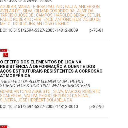
PROCESS OF A WHEEL BLANK
AGUILAR, MARIA TERESA PAULINO
;
PAULA, ANDERSON
AVELAR DE
;
SILVA, GILMAR CORDEIRO DA
;
ALMEIDA,
TARCÍSIO JOSÉ DE
;
CAMPOS, HAROLDO BÉRIA
;
CETLIN,
PAULO ROBERTO
;
PERTENCE, ANTÔNIO EUSTÁQUIO DE
MELO
;
RODRIGUES, ANTÔNIO RIBEIRO
DOI: 10.5151/2594-5327-2005-14812-0009
p-75-81
O EFEITO DOS ELEMENTOS DE LIGA NA
RESISTÊNCIA À DEFORMAÇÃO A QUENTE DOS
AÇOS ESTRUTURAIS RESISTENTES À CORROSÃO
ATMOSFÉRICA
THE EFFECT OF ALLOY ELEMENTS ON THE HOT
STRENGTH OF STRUCTURAL WEATHERING STEELS
GORNI, ANTONIO AUGUSTO
;
SILVA, MARCOS ROBERTO
SOARES DA
;
VALLIM, PEDRO SEGUNDO DA SILVA
;
SILVEIRA, JOSÉ HERBERT DOLABELA DA
DOI: 10.5151/2594-5327-2005-14813-0010
p-82-90