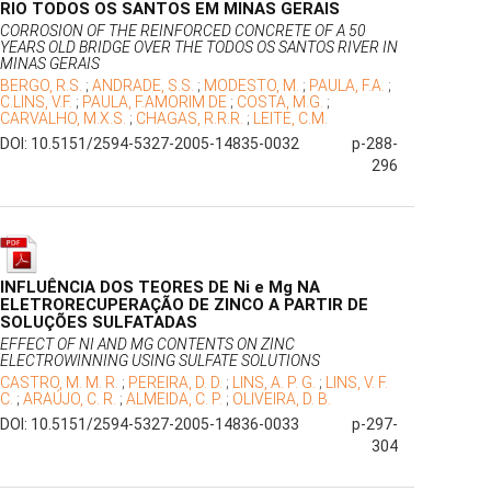
RIO TODOS OS SANTOS EM MINAS GERAIS
CORROSION OF THE REINFORCED CONCRETE OF A 50
YEARS OLD BRIDGE OVER THE TODOS OS SANTOS RIVER IN
MINAS GERAIS
BERGO, R.S.
;
ANDRADE, S.S.
;
MODESTO, M.
;
PAULA, F.A.
;
C.LINS, V.F.
;
PAULA, F.AMORIM DE
;
COSTA, M.G.
;
CARVALHO, M.X.S.
;
CHAGAS, R.R.R.
;
LEITE, C.M.
DOI: 10.5151/2594-5327-2005-14835-0032
p-288-
296
INFLUÊNCIA DOS TEORES DE Ni e Mg NA
ELETRORECUPERAÇÃO DE ZINCO A PARTIR DE
SOLUÇÕES SULFATADAS
EFFECT OF NI AND MG CONTENTS ON ZINC
ELECTROWINNING USING SULFATE SOLUTIONS
CASTRO, M. M. R.
;
PEREIRA, D. D.
;
LINS, A. P. G.
;
LINS, V. F.
C.
;
ARAÚJO, C. R.
;
ALMEIDA, C. P.
;
OLIVEIRA, D. B.
DOI: 10.5151/2594-5327-2005-14836-0033
p-297-
304