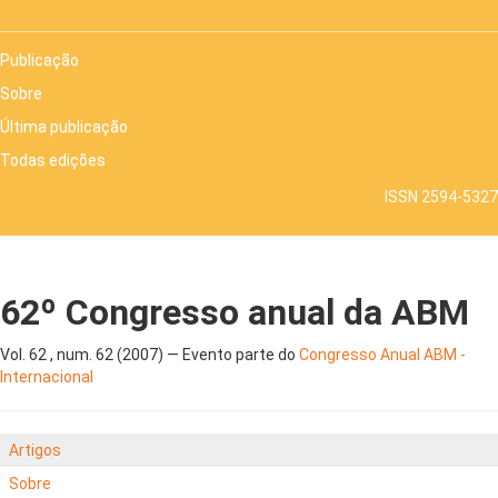
Publicação
Sobre
Última publicação
Todas edições
ISSN 2594-5327
62º Congresso anual da ABM
Vol. 62 , num. 62 (2007) — Evento parte do
Congresso Anual ABM -
Internacional
Artigos
Sobre