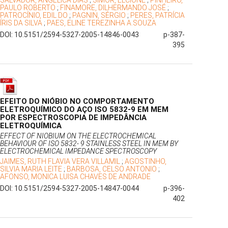
SALVADOR, ANGÉLICA DIAS
;
SIMOR, ELCIONE
;
PINHEIRO,
PAULO ROBERTO
;
FINAMORE, DILHERMANDO JOSÉ
;
PATROCÍNIO, EDIL DO
;
PAGNIN, SÉRGIO
;
PERES, PATRÍCIA
ÍRIS DA SILVA
;
PAES, ELINE TEREZINHA A.SOUZA
DOI: 10.5151/2594-5327-2005-14846-0043
p-387-
395
EFEITO DO NIÓBIO NO COMPORTAMENTO
ELETROQUÍMICO DO AÇO ISO 5832-9 EM MEM
POR ESPECTROSCOPIA DE IMPEDÂNCIA
ELETROQUÍMICA
EFFECT OF NIOBIUM ON THE ELECTROCHEMICAL
BEHAVIOUR OF ISO 5832- 9 STAINLESS STEEL IN MEM BY
ELECTROCHEMICAL IMPEDANCE SPECTROSCOPY
JAIMES, RUTH FLAVIA VERA VILLAMIL
;
AGOSTINHO,
SILVIA MARIA LEITE
;
BARBOSA, CELSO ANTONIO
;
AFONSO, MONICA LUISA CHAVES DE ANDRADE
DOI: 10.5151/2594-5327-2005-14847-0044
p-396-
402