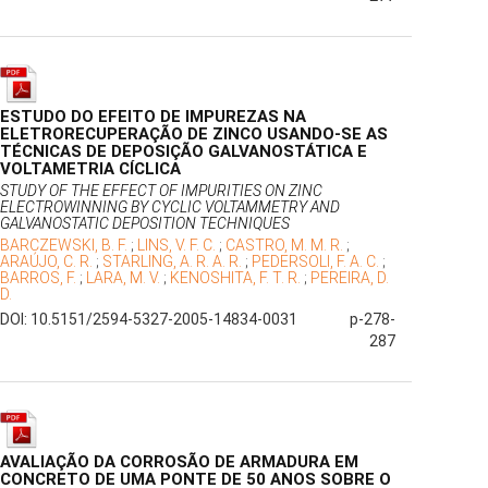
ESTUDO DO EFEITO DE IMPUREZAS NA
ELETRORECUPERAÇÃO DE ZINCO USANDO-SE AS
TÉCNICAS DE DEPOSIÇÃO GALVANOSTÁTICA E
VOLTAMETRIA CÍCLICA
STUDY OF THE EFFECT OF IMPURITIES ON ZINC
ELECTROWINNING BY CYCLIC VOLTAMMETRY AND
GALVANOSTATIC DEPOSITION TECHNIQUES
BARCZEWSKI, B. F.
;
LINS, V. F. C.
;
CASTRO, M. M. R.
;
ARAÚJO, C. R.
;
STARLING, A. R. A. R.
;
PEDERSOLI, F. A. C.
;
BARROS, F.
;
LARA, M. V.
;
KENOSHITA, F. T. R.
;
PEREIRA, D.
D.
DOI: 10.5151/2594-5327-2005-14834-0031
p-278-
287
AVALIAÇÃO DA CORROSÃO DE ARMADURA EM
CONCRETO DE UMA PONTE DE 50 ANOS SOBRE O