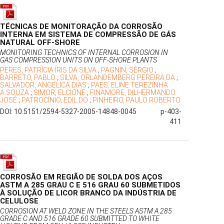
TÉCNICAS DE MONITORAÇÃO DA CORROSÃO
INTERNA EM SISTEMA DE COMPRESSÃO DE GÁS
NATURAL OFF-SHORE
MONITORING TECHNICS OF INTERNAL CORROSION IN
GAS COMPRESSION UNITS ON OFF-SHORE PLANTS
PERES, PATRÍCIA ÍRIS DA SILVA
;
PAGNIN, SÉRGIO
;
BARRETO, PABLO
;
SILVA, ORLANDEMBERG PEREIRA DA
;
SALVADOR, ANGÉLICA DIAS
;
PAES, ELINE TEREZINHA
A.SOUZA
;
SIMOR, ELCIONE
;
FINAMORE, DILHERMANDO
JOSÉ
;
PATROCÍNIO, EDIL DO
;
PINHEIRO, PAULO ROBERTO
DOI: 10.5151/2594-5327-2005-14848-0045
p-403-
411
CORROSÃO EM REGIÃO DE SOLDA DOS AÇOS
ASTM A 285 GRAU C E 516 GRAU 60 SUBMETIDOS
À SOLUÇÃO DE LICOR BRANCO DA INDÚSTRIA DE
CELULOSE
CORROSION AT WELD ZONE IN THE STEELS ASTM A 285
GRADE C AND 516 GRADE 60 SUBMITTED TO WHITE