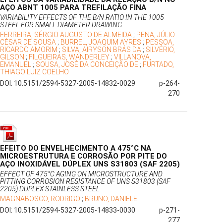
AÇO ABNT 1005 PARA TREFILAÇÃO FINA
VARIABILITY EFFECTS OF THE B/N RATIO IN THE 1005
STEEL FOR SMALL DIAMETER DRAWING
FERREIRA, SÉRGIO AUGUSTO DE ALMEIDA
;
PENA, JÚLIO
CÉSAR DE SOUSA
;
BURREL, JOAQUIM AYRES
;
PESSOA,
RICARDO AMORIM
;
SILVA, AIRYSON BRÁS DA
;
SILVÉRIO,
GILSON
;
FILGUEIRAS, WANDERLEY
;
VILLANOVA,
EMANUEL
;
SOUSA, JOSÉ DA CONCEIÇÃO DE
;
FURTADO,
THIAGO LUIZ COELHO
DOI: 10.5151/2594-5327-2005-14832-0029
p-264-
270
EFEITO DO ENVELHECIMENTO A 475°C NA
MICROESTRUTURA E CORROSÃO POR PITE DO
AÇO INOXIDÁVEL DÚPLEX UNS S31803 (SAF 2205)
EFFECT OF 475°C AGING ON MICROSTRUCTURE AND
PITTING CORROSION RESISTANCE OF UNS S31803 (SAF
2205) DUPLEX STAINLESS STEEL
MAGNABOSCO, RODRIGO
;
BRUNO, DANIELE
DOI: 10.5151/2594-5327-2005-14833-0030
p-271-
277