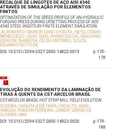
RECALQUE DE LINGOTES DE AÇO AISI 4340
ATRAVÉS DE SIMULAÇÃO POR ELEMENTOS
FINITOS
OPTIMIZATION OF THE SPEED PROFILE OF AN HYDRAULIC
FORGING PRESS DURING UPSETTING PROCESS OF AISI
4340 STEEL INGOTS BY FINITE ELEMENT SIMULATION
JR, ROBERTO TIBÚRCIO CANITO FROTA
;
NETO, OTÁVIO
MENEGUEÇO
;
SILVA, ISAEL APARECIDO DA
;
GRACIANO,
GERSON
;
BARBOSA, CELSO ANTONIO
;
SOUZA,
EDUARDO NETTO DE
DOI: 10.5151/2594-5327-2005-14822-0019
p-170-
178
EVOLUÇÃO DO RENDIMENTO DA LAMINAÇÃO DE
TIRAS A QUENTE DA CST-ARCELOR BRASIL
CST-ARCELOR BRASIL HOT STRIP MILL YIELD EVOLUTION
OLIVEIRA, UARLEM JOSÉ FARIA
;
DADALTO, JADIR
;
VARGAS, ROBSON FERREIRA
;
JÚNIOR, SERGIO DE
OLIVEIRA LIMA
DOI: 10.5151/2594-5327-2005-14823-0020
p-179-
188