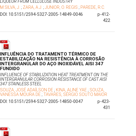
LIQUEUR FROM CELLULOSE INDUSTRY
M.SILVA, J.
;
ZARA, A.J.
;
JUNIOR, O. REGIS
;
PAREDE, R.C.
DOI: 10.5151/2594-5327-2005-14849-0046
p-412-
422
INFLUÊNCIA DO TRATAMENTO TÉRMICO DE
ESTABILIZAÇÃO NA RESISTÊNCIA À CORROSÃO
INTERGRANULAR DO AÇO INOXIDÁVEL AISI 347
FUNDIDO
INFLUENCE OF STABILIZATION HEAT TREATMENT ON THE
INTERGRANULAR CORROSION RESISTANCE OF CAST AISI
347 STAINLESS STEEL
SOUZA, JOSÉ ADAÍLSON DE
;
KINA, ALINE YAE
;
SOUZA,
VANESSA MOURA DE
;
TAVARES, SÉRGIO SOUTO MAIOR
DOI: 10.5151/2594-5327-2005-14850-0047
p-423-
431