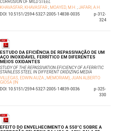
CORROSION OF MILD STEEL
KHAVASFAR, KHAVASFAR
;
MOAYED, M.H.
;
JAFARI, A.H.
DOI: 10.5151/2594-5327-2005-14838-0035
p-312-
324
ESTUDO DA EFICIÊNCIA DE REPASSIVAÇÃO DE UM
AÇO INOXIDÁVEL FERRÍTICO EM DIFERENTES
MEIOS OXIDANTES
STUDY OF THE REPASSIVATION EFICIENCY OF A FERRITIC
STAINLESS STEEL IN DIFFERENT OXIDIZING MEDIA
VILLEGAS, EDWIN AUZA
;
MEMORIAM), JUAN ALBERTO
GIOSA (IN
DOI: 10.5151/2594-5327-2005-14839-0036
p-325-
330
EFEITO DO ENVELHECIMENTO A 550°C SOBRE A