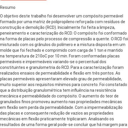
Resumo
O objetivo deste trabalho foi desenvolver um compósito permeável
formado por uma matriz de polipropileno reforçada com resíduos de
construção e demolição (RCD). Inicialmente foi feita a limpeza,
peneiramento e caracterização do RCD. O compósito foi conformado
na forma de placas pelo processo de compressão a quente. O RCD foi
misturado com os grânulos do polímero e a mistura disposta em um
molde que foi fechado e comprimido com carga de 1 ton e mantido
na temperatura de 210oC por 10 min. Foram conformadas placas
permeáveis e impermeáveis variando-se o percentual dos
constituintes e granulometria do RCD. Para a caracterização foram
realizados ensaios de permeabilidade e flexão em três pontos. As
placas permeáveis apresentaram elevado grau de permeabilidade,
muito superior aos requisitos mínimos para concreto. Foi constatado
que a distribuição granulométrica tem influência na resistência
mecânica e permeabilidade do compósito. O aumento do teor de
granulados finos promoveu aumento nas propriedades mecânicas
em flexão sem perda da permeabilidade. Com a impermeabilização
das placas e consequente redução de vazios as propriedades
mecânicas em flexão praticamente triplicaram. Analisando os
resultados de uma forma geral pode-se concluir que há margem para