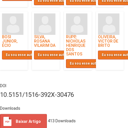
Eu sou esse autor
Eu sou esse autor
Eu sou esse au
BOSI
SILVA,
RUPP,
OLIVEIRA,
JUNIOR,
ROSANA
NICHOLAS
VICTOR DE
ÉCIO
VILARIM DA
HENRIQUE
BRITO
DOS
SANTOS
Eu sou esse autor
Eu sou esse autor
Eu sou esse au
Eu sou esse autor
DOI
10.5151/1516-392X-30476
Downloads
413
Downloads
Baixar Artigo