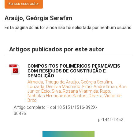
Eu sou esse autor
Araújo, Geórgia Serafim
Esta página do autor ainda não foi solicitada por nenhum usuário.
Artigos publicados por este autor
COMPÓSITOS POLIMÉRICOS PERMEÁVEIS
COM RESÍDUOS DE CONSTRUÇÃO E
DEMOLIÇÃO
Almeida, Thiago de;
Araújo, Geórgia Serafim;
Louzada, Desílvia Machado;
Filho, André Itman;
Bosi
Junior, Écio;
Silva, Rosana Vilarim da;
Rupp,
Nicholas Henrique dos Santos;
Oliveira, Victor de
Brito
Artigo completo – doi 10.5151/1516-392X-
30476
p-1441-1452