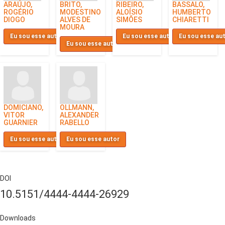
ARAÚJO,
BRITO,
RIBEIRO,
BASSALO,
ROGÉRIO
MODESTINO
ALOÍSIO
HUMBERTO
DIOGO
ALVES DE
SIMÕES
CHIARETTI
MOURA
Eu sou esse autor
Eu sou esse autor
Eu sou esse au
Eu sou esse autor
DOMICIANO,
OLLMANN,
VITOR
ALEXANDER
GUARNIER
RABELLO
Eu sou esse autor
Eu sou esse autor
DOI
10.5151/4444-4444-26929
Downloads