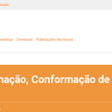
neração
ceedings
Download
Publicações Históricas
nação, Conformação de
s