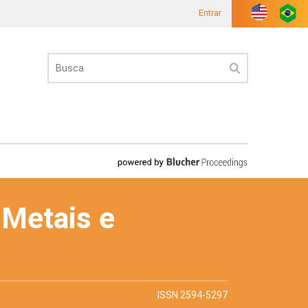
Entrar
 Metais e
ISSN 2594-5297