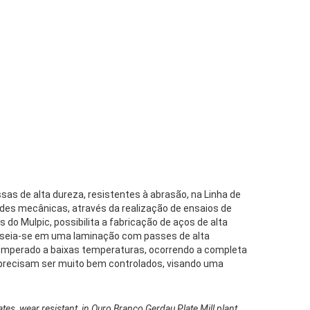
as de alta dureza, resistentes à abrasão, na Linha de
des mecânicas, através da realização de ensaios de
 do Mulpic, possibilita a fabricação de aços de alta
baseia-se em uma laminação com passes de alta
 temperado a baixas temperaturas, ocorrendo a completa
 precisam ser muito bem controlados, visando uma
ates, wear resistant, in Ouro Branco Gerdau Plate Mill plant