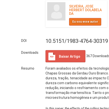
SILVEIRA, JOSE
HERBERT DOLABELA
DA
Eu sou esse autor
10.5151/1983-4764-30319
DOI
Downloads
367
Download
Baixar Artigo
Resumo
Foram avaliados os efeitos da tecnologi
Chapas Grossas da Gerdau Ouro Branco. 
dureza, tração, tenacidade ao impacto Ch
dureza com carbono equivalente signifi
redução, iniciando o resfriamento com 
transformação martensítica. Tanto o pr
microestrutura homogênea e um produto
In this paper, the effects of the rolling tec