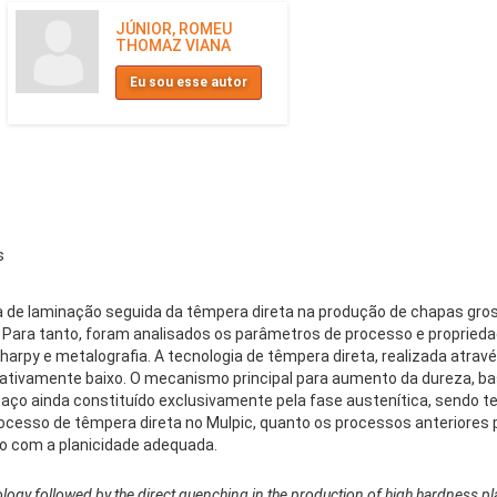
JÚNIOR, ROMEU
THOMAZ VIANA
Eu sou esse autor
s
a de laminação seguida da têmpera direta na produção de chapas gross
Para tanto, foram analisados os parâmetros de processo e proprieda
arpy e metalografia. A tecnologia de têmpera direta, realizada através
cativamente baixo. O mecanismo principal para aumento da dureza, 
o aço ainda constituído exclusivamente pela fase austenítica, sendo
ocesso de têmpera direta no Mulpic, quanto os processos anteriores
 com a planicidade adequada.
hnology followed by the direct quenching in the production of high hardness pl