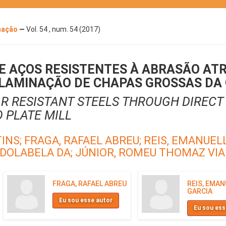
rmação
—
Vol. 54 , num. 54 (2017)
 AÇOS RESISTENTES À ABRASÃO ATR
 LAMINAÇÃO DE CHAPAS GROSSAS DA
R RESISTANT STEELS THROUGH DIREC
 PLATE MILL
TINS;
FRAGA, RAFAEL ABREU;
REIS, EMANUEL
 DOLABELA DA;
JÚNIOR, ROMEU THOMAZ VI
FRAGA, RAFAEL ABREU
REIS, EMAN
GARCIA
Eu sou esse autor
Eu sou ess