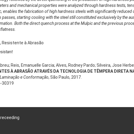
eters and mechanical properties were analyzed through hardness tests, tens
 enables the fabrication of high hardness steels with significantly reduce
 passes, starting cooling with the steel still constituted exclusively by the 
rmation. Both the direct quench process at the Mulpic and the previous pr
flatness.
, Resistente à Abrasão
esistant
 Abreu; Reis, Emanuelle Garcia; Alves, Rodney Pardo; Silveira, Jose Her
TES À ABRASÃO ATRAVÉS DA TECNOLOGIA DE TÊMPERA DIRETA N
 Laminação e Conformação
, São Paulo, 2017.
4-30319
Preceeding