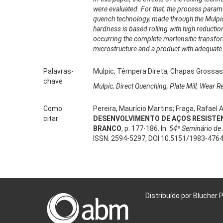
were evaluated. For that, the process param
quench technology, made through the Mulpic,
hardness is based rolling with high reduction
occurring the complete martensitic transfo
microstructure and a product with adequate 
Palavras-
Mulpic, Têmpera Direta, Chapas Grossas
chave
Mulpic, Direct Quenching, Plate Mill, Wear R
Como
Pereira, Maurício Martins; Fraga, Rafael
citar
DESENVOLVIMENTO DE AÇOS RESISTEN
BRANCO
, p. 177-186. In:
54º Seminário de
ISSN: 2594-5297, DOI 10.5151/1983-476
Distribuído por Blucher 