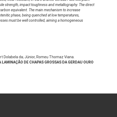
ile strength, impact toughness and metallography. The direct
d carbon equivalent. The main mechanism to increase
austenitic phase, being quenched at low temperatures,
ocesses must be well controlled, aiming a homogeneous
bert Dolabela da; Júnior, Romeu Thomaz Viana.
A LAMINAÇÃO DE CHAPAS GROSSAS DA GERDAU OURO