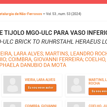
Metalurgia de Não-Ferrosos
—
Vol. 53 , num. 53 (2024)
 TIJOLO MGO-ULC PARA VASO INFER
ULC BRICK TO RUHRSTAHL HERAEUS L
IEIRA, LARA ALVES;
MARTINS, LEANDRO ROC
IO;
COIMBRA, GIOVANNI FERREIRA;
COELHO,
APHAELA DANUBIO DA MOTA
VIEIRA, LARA ALVES
MARTINS, 
ROCHA
Eu sou esse autor
Eu sou ess
COIMBRA, GIOVANNI
COELHO, J