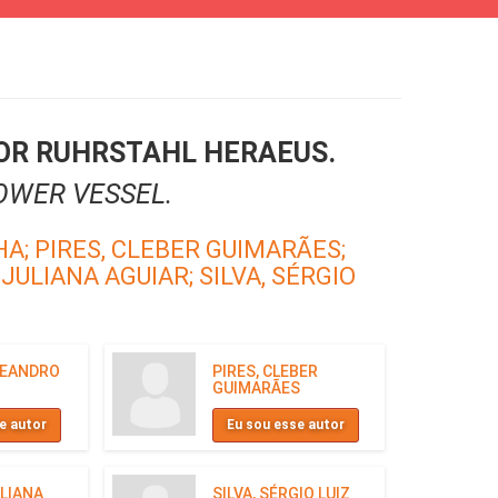
IOR RUHRSTAHL HERAEUS.
OWER VESSEL.
HA;
PIRES, CLEBER GUIMARÃES;
 JULIANA AGUIAR;
SILVA, SÉRGIO
LEANDRO
PIRES, CLEBER
GUIMARÃES
e autor
Eu sou esse autor
ULIANA
SILVA, SÉRGIO LUIZ