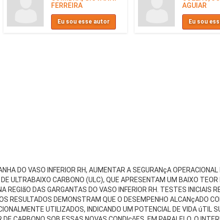
FERREIRA
AGUIAR
Eu sou esse autor
Eu sou ess
ANHA DO VASO INFERIOR RH, AUMENTAR A SEGURANçA OPERACIONAL E
DE ULTRABAIXO CARBONO (ULC), QUE APRESENTAM UM BAIXO TEOR 
NA REGIãO DAS GARGANTAS DO VASO INFERIOR RH. TESTES INICIAIS 
S. OS RESULTADOS DEMONSTRAM QUE O DESEMPENHO ALCANçADO C
IONALMENTE UTILIZADOS, INDICANDO UM POTENCIAL DE VIDA úTIL S
 DE CARBONO SOB ESSAS NOVAS CONDIçõES. EM PARALELO, O INTE