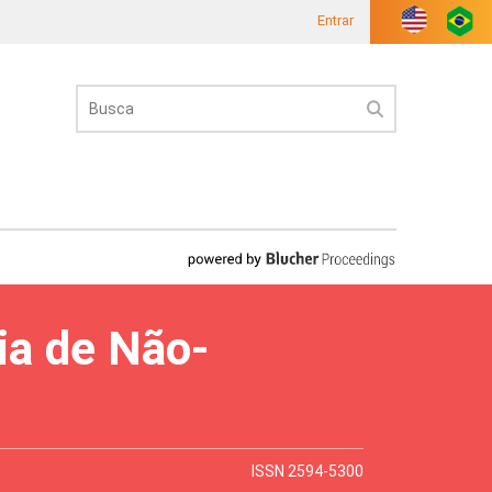
Entrar
ia de Não-
ISSN 2594-5300