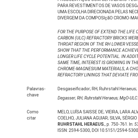
PARA REVESTIMENTOS DE VASOS DESGA
UMA ESCOLHA DIRECIONADA PELAS NEC
DIVERGEM DA COMPOSIçãO CROMO-MAG
FOR THE PURPOSE OF EXTEND THE LIFE 
CARBON (ULC) REFRACTORY BRICKS WERE
THROAT REGION OF THE RH LOWER VESSE
SHOW THAT THE PERFORMANCE ACHIEVED
LONGER LIFE CYCLE POTENTIAL. IN ADDI
SAME TIME, INTEREST IS GROWING IN TH
CHROME-MAGNESIUM MATERIALS, A CHOIC
REFRACTORY LININGS THAT DEVIATE FR
Palavras-
Desgaseificador; RH; Ruhrstahl Heraeus
chave
Degasser; RH; Ruhrstahl Heraeus; MgO-ULC
Como
MELO, LUÍSA SAISSE DE; VIEIRA, LARA 
citar
COELHO, JULIANA AGUIAR; SILVA, SÉRGI
RUHRSTAHL HERAEUS.
, p. 750-761. In:
5
ISSN: 2594-5300, DOI 10.5151/2594-530