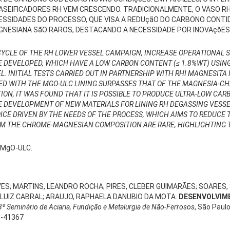
SEIFICADORES RH VEM CRESCENDO. TRADICIONALMENTE, O VASO R
ESSIDADES DO PROCESSO, QUE VISA A REDUçãO DO CARBONO CONTI
NESIANA SãO RAROS, DESTACANDO A NECESSIDADE POR INOVAçõES
CYCLE OF THE RH LOWER VESSEL CAMPAIGN, INCREASE OPERATIONAL 
 DEVELOPED, WHICH HAVE A LOW CARBON CONTENT (≤ 1.8%WT) USING 
L. INITIAL TESTS CARRIED OUT IN PARTNERSHIP WITH RHI MAGNESITA
 WITH THE MGO-ULC LINING SURPASSES THAT OF THE MAGNESIA-CHRO
TION, IT WAS FOUND THAT IT IS POSSIBLE TO PRODUCE ULTRA-LOW CA
E DEVELOPMENT OF NEW MATERIALS FOR LINING RH DEGASSING VESSELS
E DRIVEN BY THE NEEDS OF THE PROCESS, WHICH AIMS TO REDUCE T
OM THE CHROME-MAGNESIAN COMPOSITION ARE RARE, HIGHLIGHTING T
; MgO-ULC.
.
ALVES; MARTINS, LEANDRO ROCHA; PIRES, CLEBER GUIMARÃES; SOARES,
O LUIZ CABRAL; ARAUJO, RAPHAELA DANUBIO DA MOTA.
DESENVOLVIME
3º Seminário de Aciaria, Fundição e Metalurgia de Não-Ferrosos
, São Paulo
0-41367