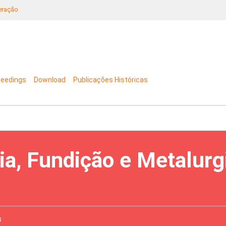
neração
ceedings
Download
Publicações Históricas
ia, Fundição e Metalurg
s