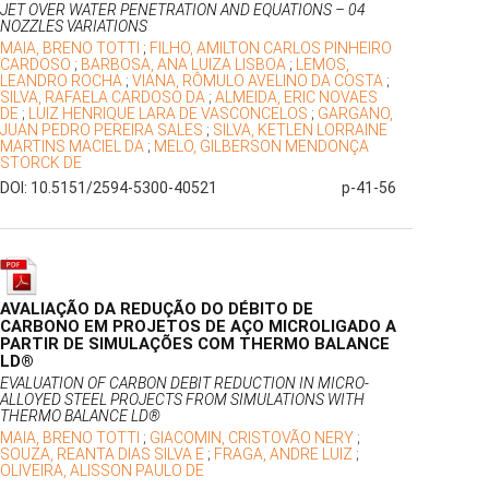
JET OVER WATER PENETRATION AND EQUATIONS – 04
NOZZLES VARIATIONS
MAIA, BRENO TOTTI
;
FILHO, AMILTON CARLOS PINHEIRO
CARDOSO
;
BARBOSA, ANA LUIZA LISBOA
;
LEMOS,
LEANDRO ROCHA
;
VIANA, RÔMULO AVELINO DA COSTA
;
SILVA, RAFAELA CARDOSO DA
;
ALMEIDA, ERIC NOVAES
DE
;
LUIZ HENRIQUE LARA DE VASCONCELOS
;
GARGANO,
JUAN PEDRO PEREIRA SALES
;
SILVA, KETLEN LORRAINE
MARTINS MACIEL DA
;
MELO, GILBERSON MENDONÇA
STORCK DE
DOI: 10.5151/2594-5300-40521
p-41-56
AVALIAÇÃO DA REDUÇÃO DO DÉBITO DE
CARBONO EM PROJETOS DE AÇO MICROLIGADO A
PARTIR DE SIMULAÇÕES COM THERMO BALANCE
LD®
EVALUATION OF CARBON DEBIT REDUCTION IN MICRO-
ALLOYED STEEL PROJECTS FROM SIMULATIONS WITH
THERMO BALANCE LD®
MAIA, BRENO TOTTI
;
GIACOMIN, CRISTOVÃO NERY
;
SOUZA, REANTA DIAS SILVA E
;
FRAGA, ANDRE LUIZ
;
OLIVEIRA, ALISSON PAULO DE