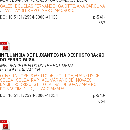
NEW DESIGN OF TUYERES FOR COMBINED BLOW
GALESI, DOUGLAS FERNANDO
;
GAIOTTO, ANA CAROLINA
;
LIMA, HAYSLER APOLINÁRIO AMOROSO
DOI: 10.5151/2594-5300-41135
p-541-
552
INFLUêNCIA DE FLUXANTES NA DESFOSFORAçãO
DO FERRO GUSA.
INFLUENCE OF FLUX ON THE HOT METAL
DEPHOSPHORIZATION
OLIVEIRA, JOSE ROBERTO DE
;
ZOTTICH, FRANKLIN DE
SOUZA
;
SOUZA, RAPHAEL MARIANO DE
;
NOVAES,
DANIEL RODRIGUES DE OLIVEIRA
;
DÉBORA ZAMPIROLI
DO NASCIMENTO
;
THIAGO AMARAL
DOI: 10.5151/2594-5300-41254
p-640-
654