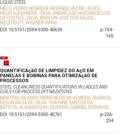
LIQUID STEEL
MELO, PEDRO HENRIQUE RESENDE VAZ DE
;
ALVES,
HÉLIO ALEXANDRE
;
SILVA, ANDRÉ LUIZ VASCONCELLOS
DA COSTA E
;
SILVA, MARLON JOSÉ DOS ANJOS
;
BIELEFELDT, WAGNER VIANA
DOI: 10.5151/2594-5300-40639
p-154-
165
QUANTIFICAçãO DE LIMPIDEZ DO AçO EM
PANELAS E BOBINAS PARA OTIMIZAçãO DE
PROCESSOS
STEEL CLEANLINESS QUANTIFICATIONS IN LADLES AND
COILS FOR PROCESS OPTIMIZATIONS
MARTINS, RICARDO VIEIRA REGIS DE ALMEIDA
;
BARROS,
EDSON DA SILVA
;
SILVA, THAYANE SANTOS DA
;
BATISTA, ALANDERSON
;
OLIVEIRA, GABRIEL PERON DE
DOI: 10.5151/2594-5300-40761
p-226-
234