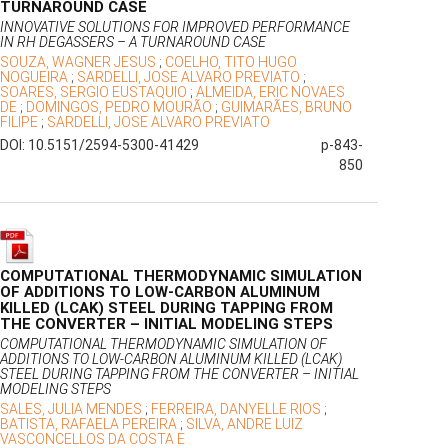
TURNAROUND CASE
INNOVATIVE SOLUTIONS FOR IMPROVED PERFORMANCE
IN RH DEGASSERS – A TURNAROUND CASE
SOUZA, WAGNER JESUS
;
COELHO, TITO HUGO
NOGUEIRA
;
SARDELLI, JOSE ALVARO PREVIATO
;
SOARES, SERGIO EUSTAQUIO
;
ALMEIDA, ERIC NOVAES
DE
;
DOMINGOS, PEDRO MOURÃO
;
GUIMARÃES, BRUNO
FILIPE
;
SARDELLI, JOSE ALVARO PREVIATO
DOI: 10.5151/2594-5300-41429
p-843-
850
COMPUTATIONAL THERMODYNAMIC SIMULATION
OF ADDITIONS TO LOW-CARBON ALUMINUM
KILLED (LCAK) STEEL DURING TAPPING FROM
THE CONVERTER – INITIAL MODELING STEPS
COMPUTATIONAL THERMODYNAMIC SIMULATION OF
ADDITIONS TO LOW-CARBON ALUMINUM KILLED (LCAK)
STEEL DURING TAPPING FROM THE CONVERTER – INITIAL
MODELING STEPS
SALES, JULIA MENDES
;
FERREIRA, DANYELLE RIOS
;
BATISTA, RAFAELA PEREIRA
;
SILVA, ANDRE LUIZ
VASCONCELLOS DA COSTA E