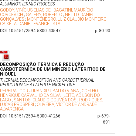
ALUMINOTHERMIC PROCESS
GODOY, VINÍCIUS ELIAS DE
;
BAGATINI, MAURÍCIO
COVCEVICH
;
GALERY, ROBERTO
;
NETTO, DANIEL
GONÇALVES
;
MONTENEGRO, LUIZ CLAUDIO MONTEIRO
;
CAIXETA, DANIEL EVANGELISTA
DOI: 10.5151/2594-5300-40547
p-80-90
DECOMPOSIÇÃO TÉRMICA E REDUÇÃO
CARBOTÉRMICA DE UM MINÉRIO LATERÍTICO DE
NÍQUEL
THERMAL DECOMPOSITION AND CARBOTHERMAL
REDUCTION OF A LATERITE NICKEL ORE
PEREIRA, IGOR JURANDIR UBALDO VIANA
;
COELHO,
HENRIQUE CARVALHO DA SILVA
;
LEITE, ADILSON DO
LAGO
;
SANTOS, CLÁUDIO GOUVÊA DOS
;
RODRIGUES,
LUCAS PROSPERI
;
OLIVEIRA, VÍCTOR DE ANDRADE
ALVARENGA
DOI: 10.5151/2594-5300-41266
p-679-
691