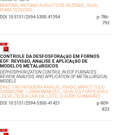
MARTINS, ANTONIO AUGUSTO DE REZENDE
;
SILVA,
RUBIA TEODORO
DOI: 10.5151/2594-5300-41394
p-786-
793
CONTROLE DA DESFOSFORAçãO EM FORNOS
EOF: REVISãO, ANáLISE E APLICAçãO DE
MODELOS METALúRGICOS
DEPHOSPHORIZATION CONTROL IN EOF FURNACES:
REVIEW, ANALYSIS, AND APPLICATION OF METALLURGICAL
MODELS
DINIZ, CAIO NOGUEIRA ARAÚJO
;
PRADO, MARCO TULIO
CARMOZINE
;
LOREN MENEZES
;
SILVA, IZA FONTE BOA E
;
SILVA, CECILIA LAIA DA
;
LEITE, CLAUDIO GUIMARÃES
DOI: 10.5151/2594-5300-41421
p-809-
823