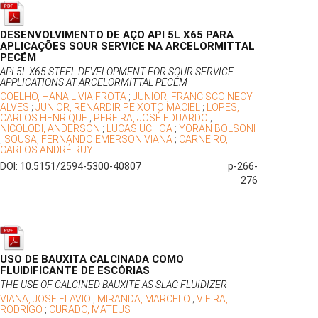
DESENVOLVIMENTO DE AÇO API 5L X65 PARA
APLICAÇÕES SOUR SERVICE NA ARCELORMITTAL
PECÉM
API 5L X65 STEEL DEVELOPMENT FOR SOUR SERVICE
APPLICATIONS AT ARCELORMITTAL PECÉM
COELHO, HANA LIVIA FROTA
;
JUNIOR, FRANCISCO NECY
ALVES
;
JUNIOR, RENARDIR PEIXOTO MACIEL
;
LOPES,
CARLOS HENRIQUE
;
PEREIRA, JOSÉ EDUARDO
;
NICOLODI, ANDERSON
;
LUCAS UCHOA
;
YORAN BOLSONI
;
SOUSA, FERNANDO EMERSON VIANA
;
CARNEIRO,
CARLOS ANDRÉ RUY
DOI: 10.5151/2594-5300-40807
p-266-
276
USO DE BAUXITA CALCINADA COMO
FLUIDIFICANTE DE ESCÓRIAS
THE USE OF CALCINED BAUXITE AS SLAG FLUIDIZER
VIANA, JOSE FLAVIO
;
MIRANDA, MARCELO
;
VIEIRA,
RODRIGO
;
CURADO, MATEUS