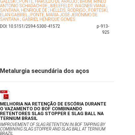
GALESKI
;
PONTE, HAROLDO DE ARAÚJO
;
BRUM, IRINEU
ANTONIO SCHADACH DE
;
BIELEFELDT, WAGNER VIANA
;
SANTANA, HENRIQUE DE
;
HELLEIS, RODRIGO
;
FORTESKI,
ELAN GABRIEL
;
PONTE, MARIA JOSÉ JERÔNIMO DE
SANTANA
;
GABRIEL HENRIQUE GOMES
DOI: 10.5151/2594-5300-41572
p-913-
925
Metalurgia secundária dos aços
MELHORIA NA RETENÇÃO DE ESCÓRIA DURANTE
O VAZAMENTO DO BOF COMBINANDO
RETENTORES SLAG STOPPER E SLAG BALL NA
TERNIUM BRASIL
IMPROVEMENT OF SLAG RETENTION IN BOF TAPPING BY
COMBINING SLAG STOPPER AND SLAG BALL AT TERNIUM
BRAZIL