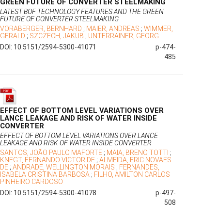
GREEN FUTURE OF CONVERTER STEELMAKING
LATEST BOF TECHNOLOGY FEATURES AND THE GREEN
FUTURE OF CONVERTER STEELMAKING
VORABERGER, BERNHARD
;
MAIER, ANDREAS
;
WIMMER,
GERALD
;
SZCZECH, JAKUB
;
UNTERRAINER, GEORG
DOI: 10.5151/2594-5300-41071
p-474-
485
EFFECT OF BOTTOM LEVEL VARIATIONS OVER
LANCE LEAKAGE AND RISK OF WATER INSIDE
CONVERTER
EFFECT OF BOTTOM LEVEL VARIATIONS OVER LANCE
LEAKAGE AND RISK OF WATER INSIDE CONVERTER
SANTOS, JOÃO PAULO MAFORTE
;
MAIA, BRENO TOTTI
;
KNEGT, FERNANDO VICTOR DE
;
ALMEIDA, ERIC NOVAES
DE
;
ANDRADE, WELLINGTON MORAIS
;
FERNANDES,
ISABELA CRISTINA BARBOSA
;
FILHO, AMILTON CARLOS
PINHEIRO CARDOSO
DOI: 10.5151/2594-5300-41078
p-497-
508