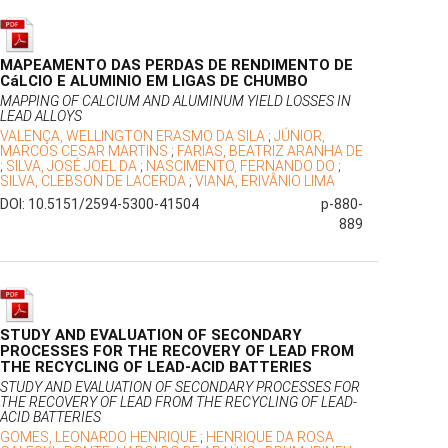
MAPEAMENTO DAS PERDAS DE RENDIMENTO DE
CáLCIO E ALUMINIO EM LIGAS DE CHUMBO
MAPPING OF CALCIUM AND ALUMINUM YIELD LOSSES IN
LEAD ALLOYS
VALENÇA, WELLINGTON ERASMO DA SILA
;
JÚNIOR,
MARCOS CESAR MARTINS
;
FARIAS, BEATRIZ ARANHA DE
;
SILVA, JOSÉ JOEL DA
;
NASCIMENTO, FERNANDO DO
;
SILVA, CLEBSON DE LACERDA
;
VIANA, ERIVÂNIO LIMA
DOI: 10.5151/2594-5300-41504
p-880-
889
STUDY AND EVALUATION OF SECONDARY
PROCESSES FOR THE RECOVERY OF LEAD FROM
THE RECYCLING OF LEAD-ACID BATTERIES
STUDY AND EVALUATION OF SECONDARY PROCESSES FOR
THE RECOVERY OF LEAD FROM THE RECYCLING OF LEAD-
ACID BATTERIES
GOMES, LEONARDO HENRIQUE
;
HENRIQUE DA ROSA