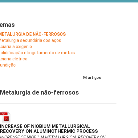
emas
 METALURGIA DE NÃO-FERROSOS
Metalurgia secundária dos aços
Aciaria a oxigênio
Solidificação e lingotamento de metais
Aciaria elétrica
Fundição
94 artigos
Metalurgia de não-ferrosos
INCREASE OF NIOBIUM METALLURGICAL
RECOVERY ON ALUMINOTHERMIC PROCESS
INCREASE OF NIOBIUM METALLURGICAL RECOVERY ON