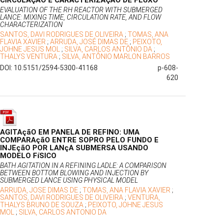
CIRCULAÇÃO E CARACTERIZAÇÃO DE FLUXO
EVALUATION OF THE RH REACTOR WITH SUBMERGED
LANCE: MIXING TIME, CIRCULATION RATE, AND FLOW
CHARACTERIZATION
SANTOS, DAVI RODRIGUES DE OLIVEIRA
;
TOMAS, ANA
FLAVIA XAVIER
;
ARRUDA, JOSÉ DIMAS DE
;
PEIXOTO,
JOHNE JESUS MOL
;
SILVA, CARLOS ANTÔNIO DA
;
THALYS VENTURA
;
SILVA, ANTÔNIO MARLON BARROS
DOI: 10.5151/2594-5300-41168
p-608-
620
AGITAçãO EM PANELA DE REFINO: UMA
COMPARAçãO ENTRE SOPRO PELO FUNDO E
INJEçãO POR LANçA SUBMERSA USANDO
MODELO FíSICO
BATH AGITATION IN A REFINING LADLE: A COMPARISON
BETWEEN BOTTOM BLOWING AND INJECTION BY
SUBMERGED LANCE USING PHYSICAL MODEL
ARRUDA, JOSE DIMAS DE
;
TOMAS, ANA FLAVIA XAVIER
;
SANTOS, DAVI RODRIGUES DE OLIVEIRA
;
VENTURA,
THALYS BRUNO DE SOUZA
;
PEIXOTO, JOHNE JESUS
MOL
;
SILVA, CARLOS ANTONIO DA