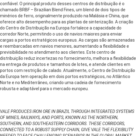
confiável. O principal produto desses centros de distribuição é o
chamado BRBF – Brazilian Blend Fines, um blend de dois tipos de
minérios de ferro, originalmente produzido na Malásia e China, que
oferece alto desempenho para as plantas de sinterização. A criação
do Centro de Distribuição na Europa fortalece a capacidade do
corredor Norte, permitindo o uso de navios maiores para enviar
cargas a portos estratégicos europeus. As cargas são armazenadas
e reembarcadas em navios menores, aumentando a flexibilidade e
previsibilidade no atendimento aos clientes. Este centro de
distribuição reduz incertezas no fornecimento, melhora a flexibilidade
na entrega de produtos e tamanhos de lotes, e atende clientes em
portos com restrição de calado. Atualmente, o Centro de Distribuição
da Europa tem operação em dois portos estratégicos, no Atlântico
Norte e no Mediterrâneo, criando uma cadeia de fornecimento
robusta e adaptável para o mercado europeu.
VALE PRODUCES IRON ORE IN BRAZIL THROUGH INTEGRATED SYSTEMS
OF MINES, RAILWAYS, AND PORTS, KNOWN AS THE NORTHERN,
SOUTHERN, AND SOUTHEASTERN CORRIDORS. THESE CORRIDORS,
CONNECTED TO A ROBUST SUPPLY CHAIN, GIVE VALE THE FLEXIBILITY
NEEDED TO FACE CHALLENGING SCENARIOS IN THE GLOBAL MARKET.