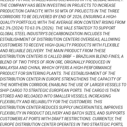
THE COMPANY HAS BEEN INVESTING IN PROJECTS TO INCREASE
PRODUCTION CAPACITY, WITH 50 MTA OF PROJECTS IN THE THREE
CORRIDORS TO BE DELIVERED BY END OF 2026, ENSURING A HIGH-
QUALITY PORTFOLIO, WITH THE AVERAGE IRON CONTENT RISING FROM
62.3% (2024) TO 63.0% (2026). THE VALE STRATEGY TO SUPPORT
GLOBAL STEEL INDUSTRY'S DECARBONIZATION INCLUDES THE
ESTABLISHMENT OF DISTRIBUTION CENTERS OVERSEAS, ALLOWING
CUSTOMERS TO RECEIVE HIGH-QUALITY PRODUCTS WITH FLEXIBLE
AND RELIABLE DELIVERY. THE MAIN PRODUCT FROM THESE
DISTRIBUTION CENTERS IS CALLED BRBF – BRAZILIAN BLEND FINES, A
BLEND OF TWO TYPES OF IRON ORE, ORIGINALLY PRODUCED IN
MALAYSIA AND CHINA, WHICH OFFERS A HIGH-PERFORMANCE
PRODUCT FOR SINTERING PLANTS. THE ESTABLISHMENT OF THE
DISTRIBUTION CENTER IN EUROPE STRENGTHENS THE CAPACITY OF
THE NORTHERN CORRIDOR, ENABLING THE USE OF LARGER VESSELS TO
SHIP CARGO TO STRATEGIC EUROPEAN PORTS. THE CARGO IS THEN
STORED AND RELOADED INTO SMALLER VESSELS, INCREASING
FLEXIBILITY AND RELIABILITY FOR THE CUSTOMERS. THIS
DISTRIBUTION CENTER REDUCES SUPPLY UNCERTAINTIES, IMPROVES
FLEXIBILITY IN PRODUCT DELIVERY AND BATCH SIZES, AND SUPPORTS
CUSTOMERS AT PORTS WITH DRAFT RESTRICTIONS. CURRENTLY, THE
EUROPE DISTRIBUTION CENTER OPERATES IN TWO STRATEGIC PORTS,