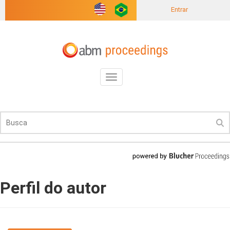
Entrar
Toggle
navigation
Perfil do autor