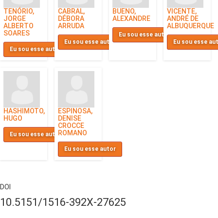
TENÓRIO,
CABRAL,
BUENO,
VICENTE,
JORGE
DÉBORA
ALEXANDRE
ANDRÉ DE
ALBERTO
ARRUDA
ALBUQUERQUE
SOARES
Eu sou esse autor
Eu sou esse autor
Eu sou esse au
Eu sou esse autor
HASHIMOTO,
ESPINOSA,
HUGO
DENISE
CROCCE
ROMANO
Eu sou esse autor
Eu sou esse autor
DOI
10.5151/1516-392X-27625