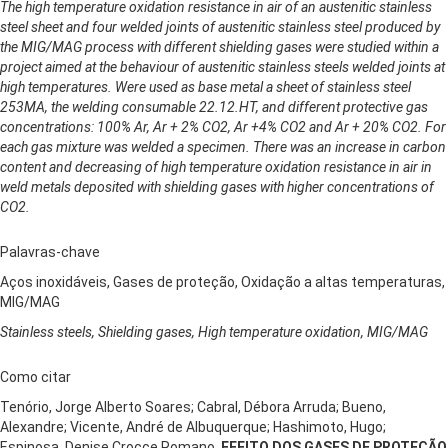
The high temperature oxidation resistance in air of an austenitic stainless
steel sheet and four welded joints of austenitic stainless steel produced by
the MIG/MAG process with different shielding gases were studied within a
project aimed at the behaviour of austenitic stainless steels welded joints at
high temperatures. Were used as base metal a sheet of stainless steel
253MA, the welding consumable 22.12.HT, and different protective gas
concentrations: 100% Ar, Ar + 2% CO2, Ar +4% CO2 and Ar + 20% CO2. For
each gas mixture was welded a specimen. There was an increase in carbon
content and decreasing of high temperature oxidation resistance in air in
weld metals deposited with shielding gases with higher concentrations of
CO2.
Palavras-chave
Aços inoxidáveis, Gases de proteção, Oxidação a altas temperaturas,
MIG/MAG
Stainless steels, Shielding gases, High temperature oxidation, MIG/MAG
Como citar
Tenório, Jorge Alberto Soares; Cabral, Débora Arruda; Bueno,
Alexandre; Vicente, André de Albuquerque; Hashimoto, Hugo;
Espinosa, Denise Crocce Romano.
EFEITO DOS GASES DE PROTEÇÃO