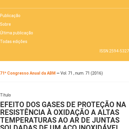
Publicação
Sobre
Última publicação
Todas edições
ISSN 2594-5327
71º Congresso Anual da ABM
—
Vol. 71 , num. 71 (2016)
Título
EFEITO DOS GASES DE PROTEÇÃO NA
RESISTÊNCIA À OXIDAÇÃO A ALTAS
TEMPERATURAS AO AR DE JUNTAS
SOLDADAS DE UM AÇO INOXIDÁVEL