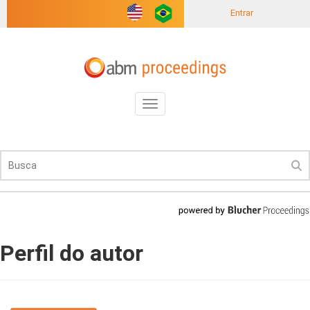
Entrar
Toggle
navigation
Perfil do autor