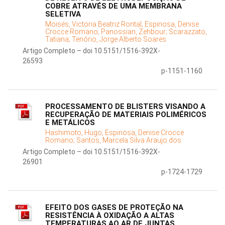
COBRE ATRAVÉS DE UMA MEMBRANA
SELETIVA
Moisés, Victoria Beatriz Rontal;
Espinosa, Denise
Crocce Romano;
Panossian, Zehbour;
Scarazzato,
Tatiana;
Tenório, Jorge Alberto Soares
Artigo Completo – doi 10.5151/1516-392X-
26593
p-1151-1160
PROCESSAMENTO DE BLISTERS VISANDO A
RECUPERAÇÃO DE MATERIAIS POLIMÉRICOS
E METÁLICOS
Hashimoto, Hugo;
Espinosa, Denise Crocce
Romano;
Santos, Marcela Silva Araujo dos
Artigo Completo – doi 10.5151/1516-392X-
26901
p-1724-1729
EFEITO DOS GASES DE PROTEÇÃO NA
RESISTÊNCIA À OXIDAÇÃO A ALTAS
TEMPERATURAS AO AR DE JUNTAS