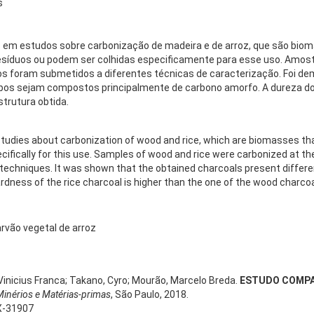
s
s em estudos sobre carbonização de madeira e de arroz, que são bi
esíduos ou podem ser colhidas especificamente para esse uso. Amos
s foram submetidos a diferentes técnicas de caracterização. Foi d
os sejam compostos principalmente de carbono amorfo. A dureza do c
strutura obtida.
studies about carbonization of wood and rice, which are biomasses tha
cifically for this use. Samples of wood and rice were carbonized at 
 techniques. It was shown that the obtained charcoals present differ
ess of the rice charcoal is higher than the one of the wood charcoal
rvão vegetal de arroz
, Vinicius Franca; Takano, Cyro; Mourão, Marcelo Breda.
ESTUDO COMPA
inérios e Matérias-primas
, São Paulo, 2018.
X-31907