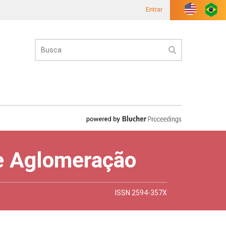
Entrar
 e Aglomeração
ISSN 2594-357X