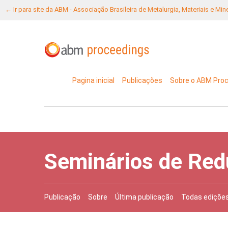
← Ir para site da ABM - Associação Brasileira de Metalurgia, Materiais e Mi
Pagina inicial
Publicações
Sobre o ABM Pro
Seminários de Red
Publicação
Sobre
Última publicação
Todas ediçõe