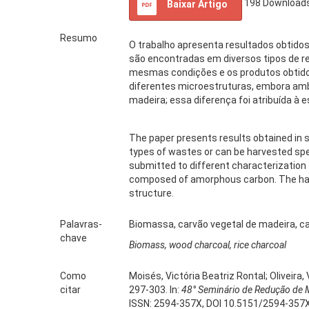
198
Download
Baixar Artigo
Resumo
O trabalho apresenta resultados obtido
são encontradas em diversos tipos de r
mesmas condições e os produtos obtido
diferentes microestruturas, embora amb
madeira; essa diferença foi atribuída à e
The paper presents results obtained in 
types of wastes or can be harvested spe
submitted to different characterization
composed of amorphous carbon. The hardn
structure.
Palavras-
Biomassa, carvão vegetal de madeira, ca
chave
Biomass, wood charcoal, rice charcoal
Como
Moisés, Victória Beatriz Rontal; Oliveira
citar
297-303. In:
48° Seminário de Redução de M
ISSN: 2594-357X, DOI 10.5151/2594-357