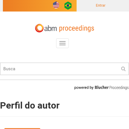
Entrar
Toggle
navigation
Perfil do autor