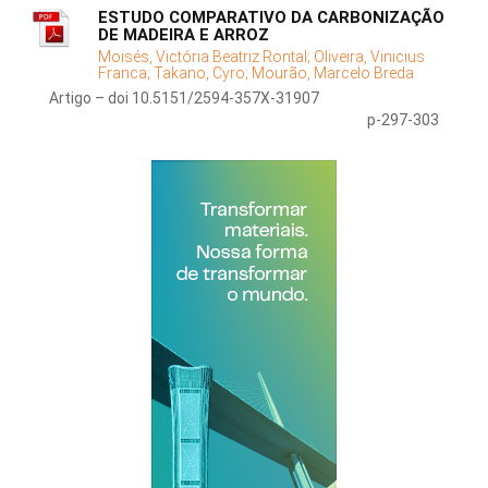
ESTUDO COMPARATIVO DA CARBONIZAÇÃO
DE MADEIRA E ARROZ
Moisés, Victória Beatriz Rontal;
Oliveira, Vinicius
Franca;
Takano, Cyro;
Mourão, Marcelo Breda
Artigo – doi 10.5151/2594-357X-31907
p-297-303