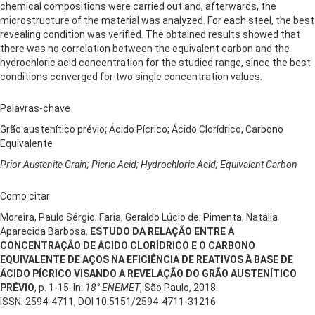
chemical compositions were carried out and, afterwards, the
microstructure of the material was analyzed. For each steel, the best
revealing condition was verified. The obtained results showed that
there was no correlation between the equivalent carbon and the
hydrochloric acid concentration for the studied range, since the best
conditions converged for two single concentration values.
Palavras-chave
Grão austenítico prévio; Ácido Pícrico; Ácido Clorídrico, Carbono
Equivalente
Prior Austenite Grain; Picric Acid; Hydrochloric Acid; Equivalent Carbon
Como citar
Moreira, Paulo Sérgio; Faria, Geraldo Lúcio de; Pimenta, Natália
Aparecida Barbosa.
ESTUDO DA RELAÇÃO ENTRE A
CONCENTRAÇÃO DE ÁCIDO CLORÍDRICO E O CARBONO
EQUIVALENTE DE AÇOS NA EFICIÊNCIA DE REATIVOS À BASE DE
ÁCIDO PÍCRICO VISANDO A REVELAÇÃO DO GRÃO AUSTENÍTICO
PRÉVIO
, p. 1-15. In:
18° ENEMET
, São Paulo, 2018.
ISSN: 2594-4711, DOI 10.5151/2594-4711-31216