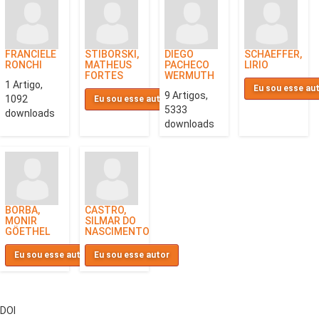
FRANCIELE
STIBORSKI,
DIEGO
SCHAEFFER,
RONCHI
MATHEUS
PACHECO
LIRIO
FORTES
WERMUTH
1 Artigo,
Eu sou esse au
9 Artigos,
1092
Eu sou esse autor
5333
downloads
downloads
BORBA,
CASTRO,
MONIR
SILMAR DO
GÖETHEL
NASCIMENTO
Eu sou esse autor
Eu sou esse autor
DOI