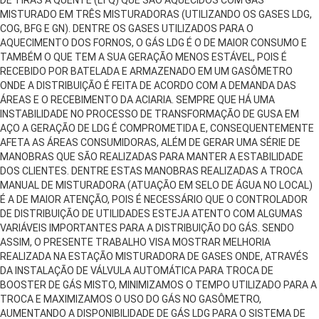
MISTURADO EM TRÊS MISTURADORAS (UTILIZANDO OS GASES LDG,
COG, BFG E GN). DENTRE OS GASES UTILIZADOS PARA O
AQUECIMENTO DOS FORNOS, O GÁS LDG É O DE MAIOR CONSUMO E
TAMBÉM O QUE TEM A SUA GERAÇÃO MENOS ESTÁVEL, POIS É
RECEBIDO POR BATELADA E ARMAZENADO EM UM GASÔMETRO
ONDE A DISTRIBUIÇÃO É FEITA DE ACORDO COM A DEMANDA DAS
ÁREAS E O RECEBIMENTO DA ACIARIA. SEMPRE QUE HÁ UMA
INSTABILIDADE NO PROCESSO DE TRANSFORMAÇÃO DE GUSA EM
AÇO A GERAÇÃO DE LDG É COMPROMETIDA E, CONSEQUENTEMENTE
AFETA AS ÁREAS CONSUMIDORAS, ALÉM DE GERAR UMA SÉRIE DE
MANOBRAS QUE SÃO REALIZADAS PARA MANTER A ESTABILIDADE
DOS CLIENTES. DENTRE ESTAS MANOBRAS REALIZADAS A TROCA
MANUAL DE MISTURADORA (ATUAÇÃO EM SELO DE ÁGUA NO LOCAL)
É A DE MAIOR ATENÇÃO, POIS É NECESSÁRIO QUE O CONTROLADOR
DE DISTRIBUIÇÃO DE UTILIDADES ESTEJA ATENTO COM ALGUMAS
VARIÁVEIS IMPORTANTES PARA A DISTRIBUIÇÃO DO GÁS. SENDO
ASSIM, O PRESENTE TRABALHO VISA MOSTRAR MELHORIA
REALIZADA NA ESTAÇÃO MISTURADORA DE GASES ONDE, ATRAVÉS
DA INSTALAÇÃO DE VÁLVULA AUTOMÁTICA PARA TROCA DE
BOOSTER DE GÁS MISTO, MINIMIZAMOS O TEMPO UTILIZADO PARA A
TROCA E MAXIMIZAMOS O USO DO GÁS NO GASÔMETRO,
AUMENTANDO A DISPONIBILIDADE DE GÁS LDG PARA O SISTEMA DE