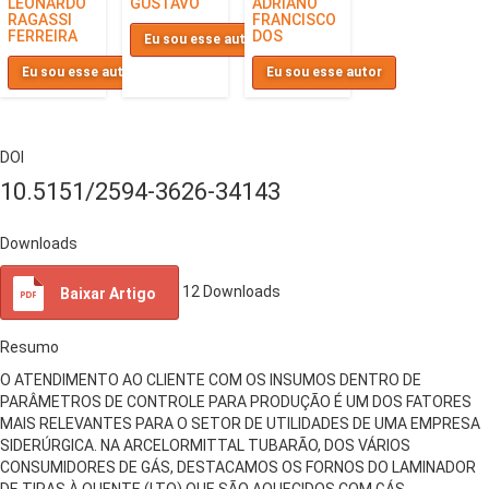
LEONARDO
GUSTAVO
ADRIANO
RAGASSI
FRANCISCO
FERREIRA
DOS
Eu sou esse autor
Eu sou esse autor
Eu sou esse autor
DOI
10.5151/2594-3626-34143
Downloads
12
Downloads
Baixar Artigo
Resumo
O ATENDIMENTO AO CLIENTE COM OS INSUMOS DENTRO DE
PARÂMETROS DE CONTROLE PARA PRODUÇÃO É UM DOS FATORES
MAIS RELEVANTES PARA O SETOR DE UTILIDADES DE UMA EMPRESA
SIDERÚRGICA. NA ARCELORMITTAL TUBARÃO, DOS VÁRIOS
CONSUMIDORES DE GÁS, DESTACAMOS OS FORNOS DO LAMINADOR
DE TIRAS À QUENTE (LTQ) QUE SÃO AQUECIDOS COM GÁS