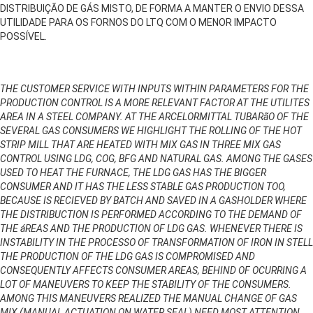
DISTRIBUIÇÃO DE GÁS MISTO, DE FORMA A MANTER O ENVIO DESSA
UTILIDADE PARA OS FORNOS DO LTQ COM O MENOR IMPACTO
POSSÍVEL.
THE CUSTOMER SERVICE WITH INPUTS WITHIN PARAMETERS FOR THE
PRODUCTION CONTROL IS A MORE RELEVANT FACTOR AT THE UTILITES
AREA IN A STEEL COMPANY. AT THE ARCELORMITTAL TUBARãO OF THE
SEVERAL GAS CONSUMERS WE HIGHLIGHT THE ROLLING OF THE HOT
STRIP MILL THAT ARE HEATED WITH MIX GAS IN THREE MIX GAS
CONTROL USING LDG, COG, BFG AND NATURAL GAS. AMONG THE GASES
USED TO HEAT THE FURNACE, THE LDG GAS HAS THE BIGGER
CONSUMER AND IT HAS THE LESS STABLE GAS PRODUCTION TOO,
BECAUSE IS RECIEVED BY BATCH AND SAVED IN A GASHOLDER WHERE
THE DISTRIBUCTION IS PERFORMED ACCORDING TO THE DEMAND OF
THE áREAS AND THE PRODUCTION OF LDG GAS. WHENEVER THERE IS
INSTABILITY IN THE PROCESSO OF TRANSFORMATION OF IRON IN STELL
THE PRODUCTION OF THE LDG GAS IS COMPROMISED AND
CONSEQUENTLY AFFECTS CONSUMER AREAS, BEHIND OF OCURRING A
LOT OF MANEUVERS TO KEEP THE STABILITY OF THE CONSUMERS.
AMONG THIS MANEUVERS REALIZED THE MANUAL CHANGE OF GAS
MIX (MANUAL ACTUATION ON WATER SEAL) NEED MOST ATTENTION