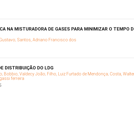
CA NA MISTURADORA DE GASES PARA MINIMIZAR O TEMPO 
 Gustavo;
Santos, Adriano Francisco dos
E DISTRIBUIÇÃO DO LDG
to;
Bobbio, Valdecy João;
Filho, Luiz Furtado de Mendonça;
Costa, Walter
assi ferreira
5