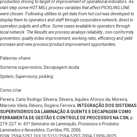
production driving to target of improvement of operational indicators. As
start step some HOT MILL process variables that affect PICKLING LINE
were chosen. Following utilities to get data from hot coil was developed to
display them to operators and staff through corporative network, direct in
operation pulpits and office. Some cases available to operators through
local network. The Results are process analisys reliability , non conformity
prevention, quality index improvement, working ratio, efficiency and yield
increase and new process/product improvement opportunities.
Palavras-chave
Sistema supervisório; Decapagem ácida
System; Supervisory; pickling
Como citar
Pereira, Carlo Rodrigo Silveira; Silveira, Aquiles Afonso da; Moreira,
Marcelo Vilela; Ribeiro, Rogério Ferreira.
INTEGRAÇÃO DOS SISTEMAS
SUPERVISÓRIOS DA LAMINAÇÃO À QUENTE E DECAPAGEM COMO
FERRAMENTA DE GESTÃO E CONTROLE DE PROCESSOS NA CSN
, p.
219-227. In:
43º Seminário de Laminação, Processos e Produtos
Laminados e Revestidos
, Curitiba, PR, 2006.
ISSN: 2594-5297, DOI 10.5151/2594-5297-2004-13956-0025