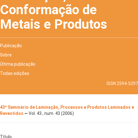
Conformação de
Metais e Produtos
Publicação
Sobre
Última publicação
Todas edições
ISSN 2594-5297
43º Seminário de Laminação, Processos e Produtos Laminados e
Revestidos
—
Vol. 43 , num. 43 (2006)
Título