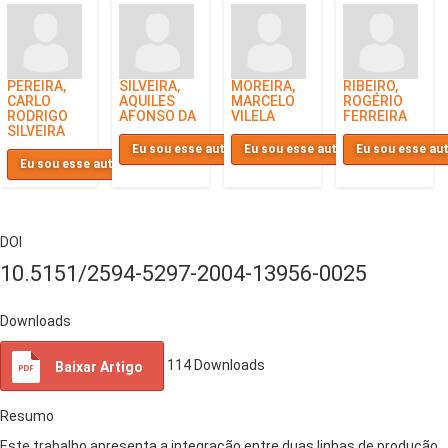
PEREIRA,
SILVEIRA,
MOREIRA,
RIBEIRO,
CARLO
AQUILES
MARCELO
ROGÉRIO
RODRIGO
AFONSO DA
VILELA
FERREIRA
SILVEIRA
Eu sou esse autor
Eu sou esse autor
Eu sou esse au
Eu sou esse autor
DOI
10.5151/2594-5297-2004-13956-0025
Downloads
114
Downloads
Baixar Artigo
Resumo
Este trabalho apresenta a integração entre duas linhas de produção