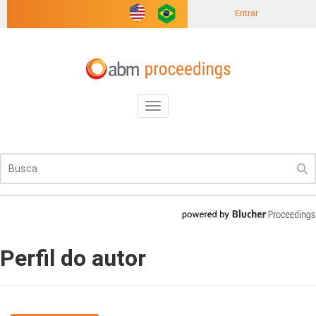
Entrar
Toggle
navigation
Perfil do autor