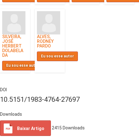
SILVEIRA,
ALVES,
JOSÉ
RODNEY
HERBERT
PARDO
DOLABELA
DA
Eu sou esse autor
Eu sou esse autor
DOI
10.5151/1983-4764-27697
Downloads
2415
Downloads
Baixar Artigo