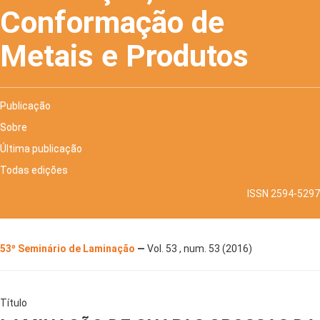
Conformação de
Metais e Produtos
Publicação
Sobre
Última publicação
Todas edições
ISSN 2594-5297
53º Seminário de Laminação
—
Vol. 53 , num. 53 (2016)
Título