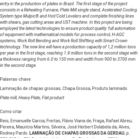
entry in the production of plates in Brazil. The first stage of the project
consists in a Reheating Furnace, Plate Mill single stand, Acelerated Cooling
System type Mulpic® and Hot/Cold Levelers and complete finishing lines
with shears, gas cutting areas and UST machine. In this project are being
employed the latest technologies to ensure product quality: full automation
of equipment with mathematical models for process control, H-AGC
systems, Work Roll Bending and Work Roll Shiftting with Smart Crown
technology. The new line will have a production capacity of 1,2 million tons
per year in the first stage, reaching 1.8 million tons in the second stage with
a thickness ranging from 6.0 to 150 mm and width from 900 to 3700 mm
in the second stage.
Palavras-chave
Laminação de chapas grossas, Chapa Grossa, Produto laminado
Plate mill, Heavy Plate, Flat product
Como citar
Reis, Emanuelle Garcia; Freitas, Flávio Viana de; Fraga, Rafael Abreu;
Pereira, Maurício Martins; Silveira, José Herbert Dolabela da; Alves,
Rodney Pardo.
LAMINAÇÃO DE CHAPAS GROSSAS DA GERDAU
, p.