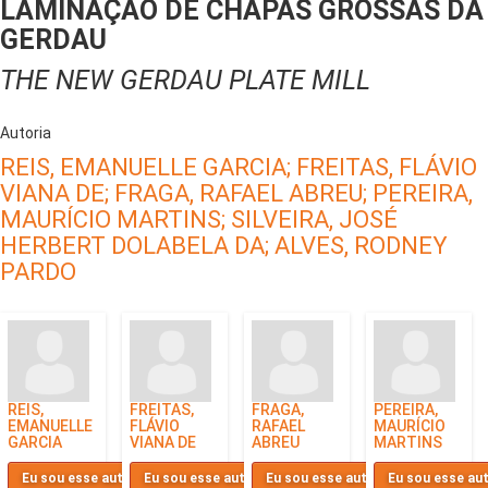
LAMINAÇÃO DE CHAPAS GROSSAS DA
GERDAU
THE NEW GERDAU PLATE MILL
Autoria
REIS, EMANUELLE GARCIA;
FREITAS, FLÁVIO
VIANA DE;
FRAGA, RAFAEL ABREU;
PEREIRA,
MAURÍCIO MARTINS;
SILVEIRA, JOSÉ
HERBERT DOLABELA DA;
ALVES, RODNEY
PARDO
REIS,
FREITAS,
FRAGA,
PEREIRA,
EMANUELLE
FLÁVIO
RAFAEL
MAURÍCIO
GARCIA
VIANA DE
ABREU
MARTINS
Eu sou esse autor
Eu sou esse autor
Eu sou esse autor
Eu sou esse au