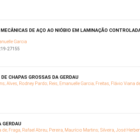
MECÂNICAS DE AÇO AO NIÓBIO EM LAMINAÇÃO CONTROLAD
anuelle Garcia
219-27155
 DE CHAPAS GROSSAS DA GERDAU
ins;
Alves, Rodney Pardo;
Reis, Emanuelle Garcia;
Freitas, Flávio Viana d
A GERDAU
a de;
Fraga, Rafael Abreu;
Pereira, Maurício Martins;
Silveira, José Herbe