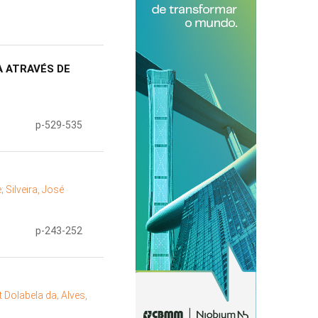
A ATRAVÉS DE
p-529-535
e;
Silveira, José
p-243-252
rt Dolabela da;
Alves,