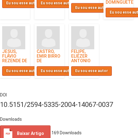
DOMINGUETE
Eu sou esse autor
Eu sou esse autor
Eu sou esse autor
Eu sou esse au
JESUS,
CASTRO,
FELIPE,
FLÁVIO
EMIR BIRRO
ELIÉZER
REZENDE DE
DE
ANTONIO
Eu sou esse autor
Eu sou esse autor
Eu sou esse autor
DOI
10.5151/2594-5335-2004-14067-0037
Downloads
169
Downloads
Baixar Artigo