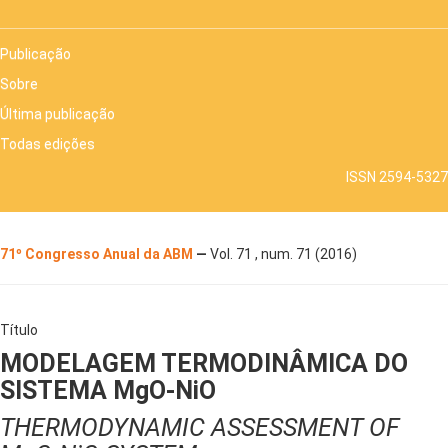
Publicação
Sobre
Última publicação
Todas edições
ISSN 2594-5327
71º Congresso Anual da ABM
—
Vol. 71 , num. 71 (2016)
Título
MODELAGEM TERMODINÂMICA DO
SISTEMA MgO-NiO
THERMODYNAMIC ASSESSMENT OF