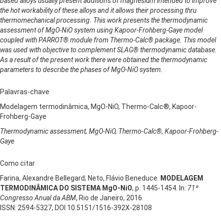
based alloys usually present additions of magnesium intended to improve
the hot workability of these alloys and it allows their processing thru
thermomechanical processing. This work presents the thermodynamic
assessment of MgO-NiO system using Kapoor-Frohberg-Gaye model
coupled with PARROT® module from Thermo-Calc® package. This model
was used with objective to complement SLAG® thermodynamic database.
As a result of the present work there were obtained the thermodynamic
parameters to describe the phases of MgO-NiO system.
Palavras-chave
Modelagem termodinâmica, MgO-NiO, Thermo-Calc®, Kapoor-
Frohberg-Gaye
Thermodynamic assessment, MgO-NiO, Thermo-Calc®, Kapoor-Frohberg-
Gaye
Como citar
Farina, Alexandre Bellegard; Neto, Flávio Beneduce.
MODELAGEM
TERMODINÂMICA DO SISTEMA MgO-NiO
, p. 1445-1454. In:
71º
Congresso Anual da ABM
, Rio de Janeiro, 2016.
ISSN: 2594-5327, DOI 10.5151/1516-392X-28108