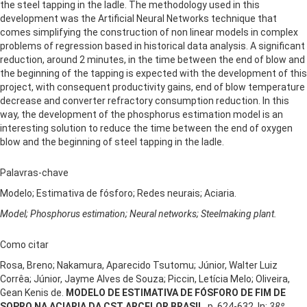
the steel tapping in the ladle. The methodology used in this
development was the Artificial Neural Networks technique that
comes simplifying the construction of non linear models in complex
problems of regression based in historical data analysis. A significant
reduction, around 2 minutes, in the time between the end of blow and
the beginning of the tapping is expected with the development of this
project, with consequent productivity gains, end of blow temperature
decrease and converter refractory consumption reduction. In this
way, the development of the phosphorus estimation model is an
interesting solution to reduce the time between the end of oxygen
blow and the beginning of steel tapping in the ladle.
Palavras-chave
Modelo; Estimativa de fósforo; Redes neurais; Aciaria.
Model; Phosphorus estimation; Neural networks; Steelmaking plant.
Como citar
Rosa, Breno; Nakamura, Aparecido Tsutomu; Júnior, Walter Luiz
Corrêa; Júnior, Jayme Alves de Souza; Piccin, Letícia Melo; Oliveira,
Gean Kenis de.
MODELO DE ESTIMATIVA DE FÓSFORO DE FIM DE
SOPRO NA ACIARIA DA CST ARCELOR BRASIL
, p. 624-632. In:
38º