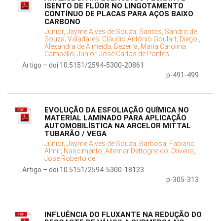
ISENTO DE FLÚOR NO LINGOTAMENTO
CONTÍNUO DE PLACAS PARA AÇOS BAIXO
CARBONO
Junior, Jayme Alves de Souza;
Santos, Sandro de
Souza;
Valadares, Cláudio Antônio Goulart;
Diego.,
Alexandra de Almeida;
Bezerra, Maria Carolina
Campello;
Junior, José Carlos de Pontes
Artigo – doi 10.5151/2594-5300-20861
p-491-499
EVOLUÇÃO DA ESFOLIAÇÃO QUÍMICA NO
MATERIAL LAMINADO PARA APLICAÇÃO
AUTOMOBILÍSTICA NA ARCELOR MITTAL
TUBARÃO / VEGA
Júnior, Jayme Alves de Souza;
Barbosa, Fabiano
Almir;
Nascimento, Altemar Dettogne do;
Oliveira,
Jose Roberto de
Artigo – doi 10.5151/2594-5300-18123
p-305-313
INFLUÊNCIA DO FLUXANTE NA REDUÇÃO DO