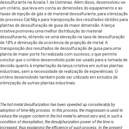
dessulfurante na Aciaria 1 da Usiminas. Além disso, desenvolveu-se
um critério, que leva em conta as dimensões do equipamento e as
taxas de injeção de gás e de material dessulfurante, para otimização
do processo Cal-Mg e para transposição dos resultados obtidos para
plantas de dessulfuração de gusa de maior dimensão. A lança
rotativa promoveu uma melhor distribuição do material
dessulfurante, obtendo-se uma elevação na taxa de dessulfuração
de 18% e diminuição da ocorrência de projeção de metal. A
transposição dos resultados de dessulfuração de gusa para uma
planta de maior porte foi realizada com sucesso, o que permite
concluir que o critério desenvolvido pode ser usado para a tomada de
decisão quanto à implantação da lança rotativa em outras plantas
industriais, sem a necessidade de realização de experiências. O
critério desenvolvido também pode ser utilizado em estudos de
otimização de outras plantas industriais.
The hot metal desulfurization has been speeded up considerably by
adoption of lime-Mg process. In this process, the magnesium is used to
reduce the oxygen content in the hot metal to almost zero and, in such a
condition of deoxydation, the desulphurization power of the lime is
increased, thus explaining the efficiency of such process. In the present