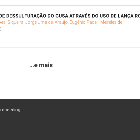
DE DESSULFURAÇÃO DO GUSA ATRAVÉS DO USO DE LANÇA R
pes;
Siqueira, Jorge Lima de;
Araújo, Eugênio Pacelli Meireles de
0
...e mais
Preceeding