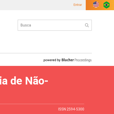
Entrar
ia de Não-
ISSN 2594-5300