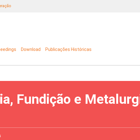
neração
ceedings
Download
Publicações Históricas
ia, Fundição e Metalurg
s