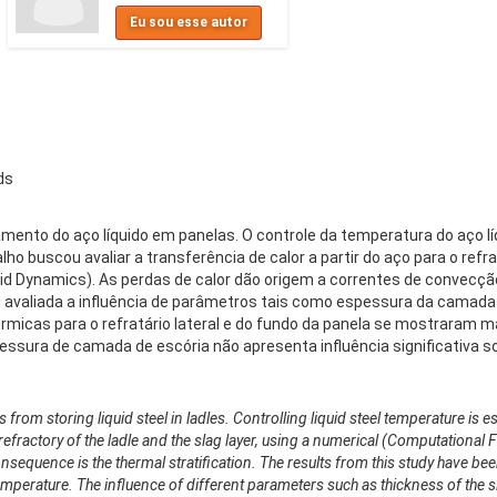
Eu sou esse autor
ds
nto do aço líquido em panelas. O controle da temperatura do aço líq
balho buscou avaliar a transferência de calor a partir do aço para o ref
d Dynamics). As perdas de calor dão origem a correntes de convecçã
i avaliada a influência de parâmetros tais como espessura da camada d
rmicas para o refratário lateral e do fundo da panela se mostraram 
sura de camada de escória não apresenta influência significativa sobr
om storing liquid steel in ladles. Controlling liquid steel temperature is ess
 refractory of the ladle and the slag layer, using a numerical (Computational
onsequence is the thermal stratification. The results from this study have be
temperature. The influence of different parameters such as thickness of the s