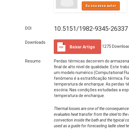
Eu sou esse autor
10.5151/1982-9345-26337
DOI
Downloads
1275
Downloa
Baixar Artigo
Resumo
Perdas térmicas decorrem do armazename
final de alto nível de qualidade. Este tra
um modelo numérico (Computational Flui
fenômeno é a estratificação térmica. Fo
temperatura de encharque. As perdas té
escória. Nas condições estudadas a espes
temperatura de encharque.
Thermal losses are one of the consequences fr
evaluates heat transfer from the steel to the
convection inside the bath and the typical c
used as a guide for forecasting ladle steel 