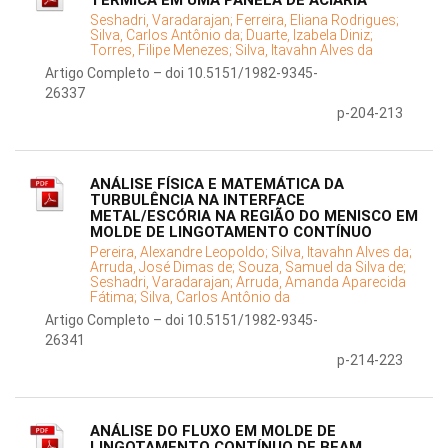
TÉRMICA EM UMA PANELA DE ACIARIA
Seshadri, Varadarajan;
Ferreira, Eliana Rodrigues;
Silva, Carlos Antônio da;
Duarte, Izabela Diniz;
Torres, Filipe Menezes;
Silva, Itavahn Alves da
Artigo Completo – doi 10.5151/1982-9345-
26337
p-204-213
ANÁLISE FÍSICA E MATEMÁTICA DA
TURBULÊNCIA NA INTERFACE
METAL/ESCÓRIA NA REGIÃO DO MENISCO EM
MOLDE DE LINGOTAMENTO CONTÍNUO
Pereira, Alexandre Leopoldo;
Silva, Itavahn Alves da;
Arruda, José Dimas de;
Souza, Samuel da Silva de;
Seshadri, Varadarajan;
Arruda, Amanda Aparecida
Fátima;
Silva, Carlos Antônio da
Artigo Completo – doi 10.5151/1982-9345-
26341
p-214-223
ANÁLISE DO FLUXO EM MOLDE DE
LINGOTAMENTO CONTÍNUO DE BEAM