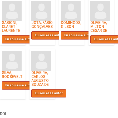
SABIONI,
JOTA, FÁBIO
DOMINGOS,
OLIVEIRA,
CLARET
GONÇALVES
GILSON
MILTON
LAURENTE
CÉSAR DE
Eu sou esse autor
Eu sou esse autor
Eu sou esse autor
Eu sou esse au
SILVA,
OLIVEIRA,
ROOSEVELT
CARLOS
AUGUSTO
SOUZA DE
Eu sou esse autor
Eu sou esse autor
DOI