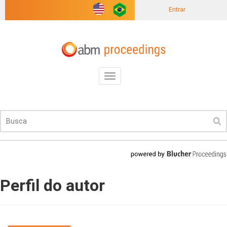
Entrar
Toggle
navigation
Perfil do autor