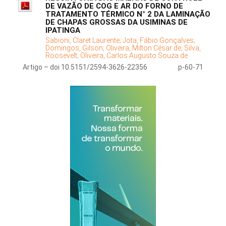
DE VAZÃO DE COG E AR DO FORNO DE
TRATAMENTO TÉRMICO N° 2 DA LAMINAÇÃO
DE CHAPAS GROSSAS DA USIMINAS DE
IPATINGA
Sabioni, Claret Laurente;
Jota, Fábio Gonçalves;
Domingos, Gilson;
Oliveira, Milton César de;
Silva,
Roosevelt;
Oliveira, Carlos Augusto Souza de
Artigo – doi 10.5151/2594-3626-22356
p-60-71