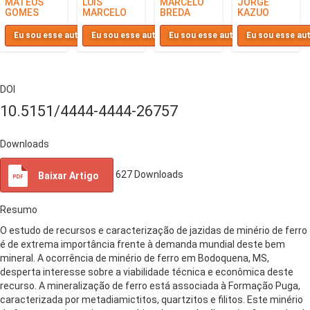
MATEUS
LUÍS
MARCELO
JORGE
GOMES
MARCELO
BREDA
KAZUO
Eu sou esse autor
Eu sou esse autor
Eu sou esse autor
Eu sou esse au
DOI
10.5151/4444-4444-26757
Downloads
627
Downloads
Baixar Artigo
Resumo
O estudo de recursos e caracterização de jazidas de minério de ferro
é de extrema importância frente à demanda mundial deste bem
mineral. A ocorrência de minério de ferro em Bodoquena, MS,
desperta interesse sobre a viabilidade técnica e econômica deste
recurso. A mineralização de ferro está associada à Formação Puga,
caracterizada por metadiamictitos, quartzitos e filitos. Este minério