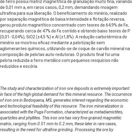
de ferro possui matriz magnetítica de granulação muito fina, variando
de 0,01 mm a, em raros casos, 0,2 mm, demandando moagem
ultrafina para sua liberação. O beneficiamento do minério, realizado
por separação magnética de baixa intensidade e flotação reversa,
gerou produto magnetítico concentrado com teores de 64,9% de Fe,
recuperando cerca de 47% do Fe contido e obtendo baixo teores de P
(0,01- 0,04%), SiO2 (±4,5 %) e Al (±1,8%). A redução carbotérmica do
minério se mostrou eficaz mediante a pelotização sem
aglomerantes químicos, utilizando-se de coque de carvão mineral na
composição de pelotas auto-redutoras. O produto final foi uma
pelota reduzida a ferro metálico com pequenos resquícios não
reduzidos e escória.
The study and characterization of iron ore deposits is extremely important
in face of the high global demand for this mineral resource. The occurrence
of iron ore in Bodoquena, MS, generates interest regarding the economic
and technological feasibility of this resource. The iron mineralization is
associated with the Puga Formation, characterized as metadiamictites,
quartzites and phyllites. This iron ore has very fine-grained magnetitic
matrix, ranging from 0.01 mm to 0.2 mm, these later in rare cases,
resulting in the need for ultrafine grinding. Processing the ore by