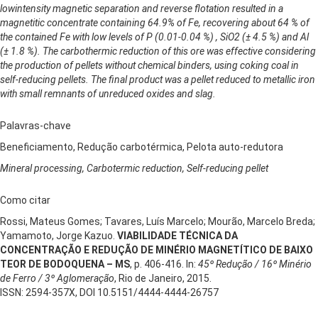
lowintensity magnetic separation and reverse flotation resulted in a
magnetitic concentrate containing 64.9% of Fe, recovering about 64 % of
the contained Fe with low levels of P (0.01-0.04 %) , SiO2 (± 4.5 %) and Al
(± 1.8 %). The carbothermic reduction of this ore was effective considering
the production of pellets without chemical binders, using coking coal in
self-reducing pellets. The final product was a pellet reduced to metallic iron
with small remnants of unreduced oxides and slag.
Palavras-chave
Beneficiamento, Redução carbotérmica, Pelota auto-redutora
Mineral processing, Carbotermic reduction, Self-reducing pellet
Como citar
Rossi, Mateus Gomes; Tavares, Luís Marcelo; Mourão, Marcelo Breda;
Yamamoto, Jorge Kazuo.
VIABILIDADE TÉCNICA DA
CONCENTRAÇÃO E REDUÇÃO DE MINÉRIO MAGNETÍTICO DE BAIXO
TEOR DE BODOQUENA – MS
, p. 406-416. In:
45º Redução / 16º Minério
de Ferro / 3º Aglomeração
, Rio de Janeiro, 2015.
ISSN: 2594-357X, DOI 10.5151/4444-4444-26757