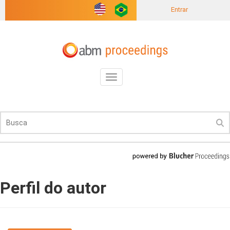
Entrar
Toggle
navigation
Perfil do autor