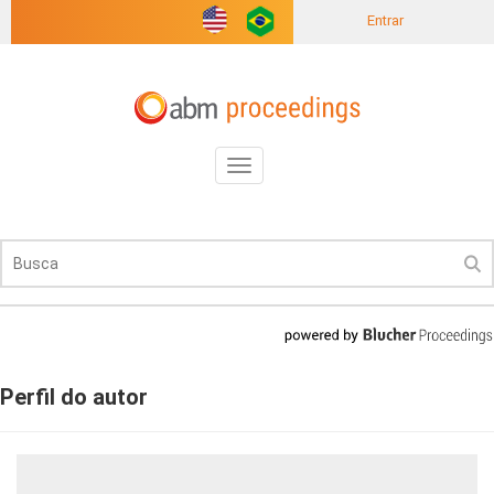
Entrar
Toggle
navigation
Perfil do autor