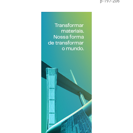
p-197-206