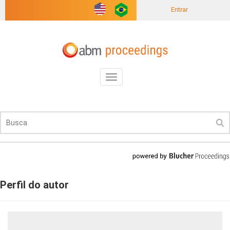
Entrar
Toggle
navigation
Perfil do autor