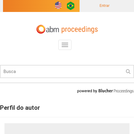
Entrar
Toggle
navigation
Perfil do autor