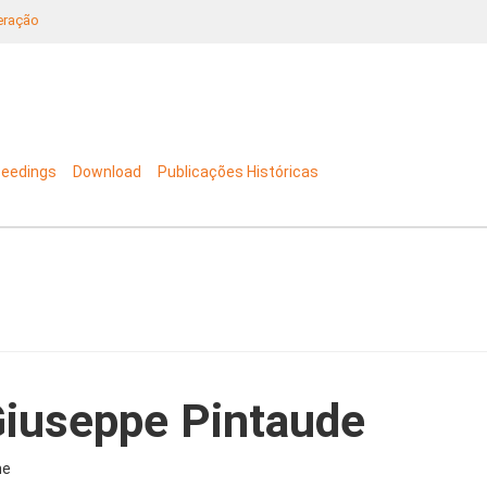
neração
ceedings
Download
Publicações Históricas
iuseppe Pintaude
ne