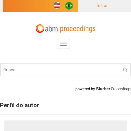
Entrar
Toggle
navigation
Perfil do autor