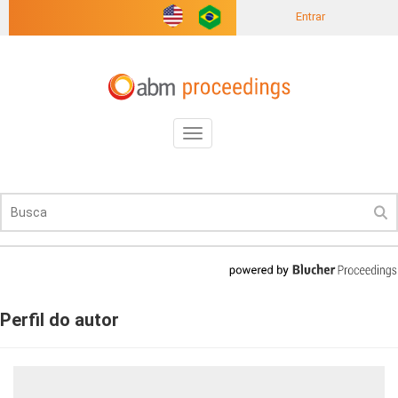
Entrar
Toggle
navigation
Perfil do autor