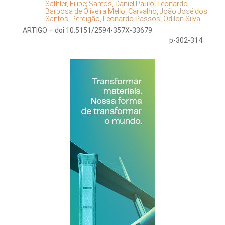
Sathler, Filipe;
Santos, Daniel Paulo;
Leonardo
Barbosa de Oliveira Mello;
Carvalho, João José dos
Santos;
Perdigão, Leonardo Passos;
Odilon Silva
ARTIGO – doi 10.5151/2594-357X-33679
p-302-314