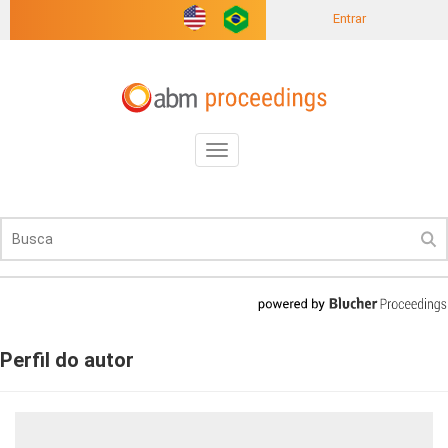
Entrar
Toggle
navigation
Perfil do autor