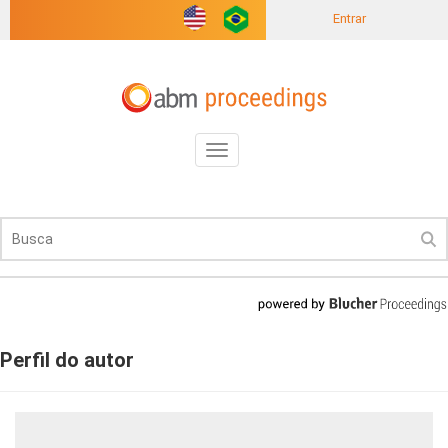
Entrar
Toggle
navigation
Perfil do autor