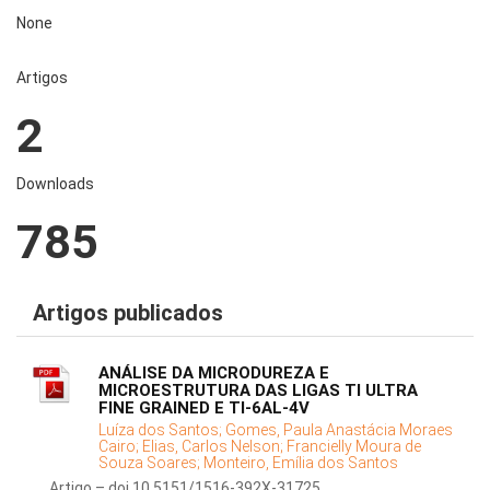
None
Artigos
2
Downloads
785
Artigos publicados
ANÁLISE DA MICRODUREZA E
MICROESTRUTURA DAS LIGAS TI ULTRA
FINE GRAINED E TI-6AL-4V
Luíza dos Santos;
Gomes, Paula Anastácia Moraes
Cairo;
Elias, Carlos Nelson;
Francielly Moura de
Souza Soares;
Monteiro, Emília dos Santos
Artigo – doi 10.5151/1516-392X-31725