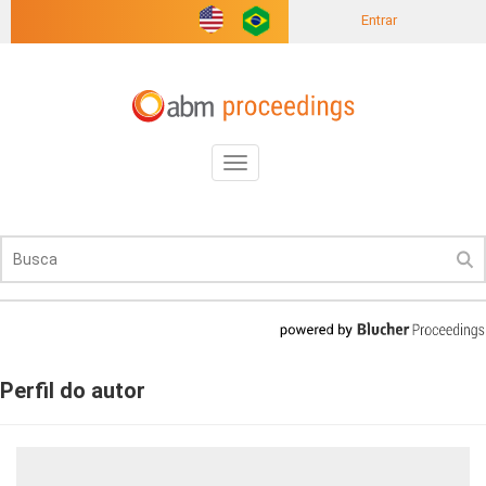
Entrar
Toggle
navigation
Perfil do autor